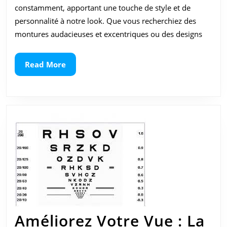
Des
constamment, apportant une touche de style et de
Styles
personnalité à notre look. Que vous recherchiez des
montures audacieuses et excentriques ou des designs
à
la
Read
Read More
More
Pointe
de
la
Mode
Améliorez Votre Vue : La