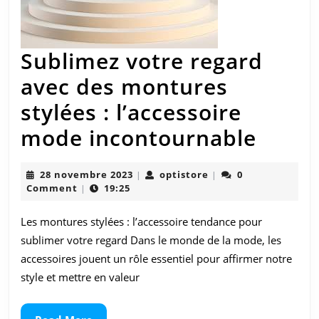
Sublimez votre regard
avec des montures
stylées : l’accessoire
Subli
mode incontournable
votre
28
optistore
28 novembre 2023
optistore
0
|
|
regar
novembre
Comment
19:25
|
2023
avec
Les montures stylées : l’accessoire tendance pour
des
sublimer votre regard Dans le monde de la mode, les
mont
accessoires jouent un rôle essentiel pour affirmer notre
style et mettre en valeur
stylé
: