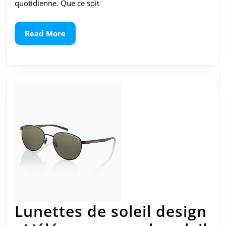
quotidienne. Que ce soit
pour
votre
Read
Read More
More
bien-
être
visuel
quotid
Lunettes de soleil design