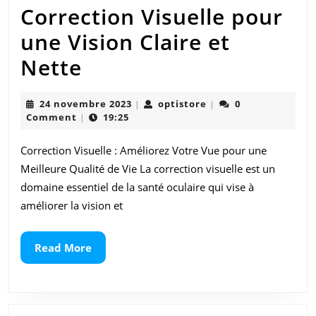
Correction Visuelle pour
une Vision Claire et
Améliorez
Nette
Votre
24
optistore
24 novembre 2023
optistore
0
|
|
Vue
novembre
Comment
19:25
|
2023
:
Correction Visuelle : Améliorez Votre Vue pour une
La
Meilleure Qualité de Vie La correction visuelle est un
Correction
domaine essentiel de la santé oculaire qui vise à
améliorer la vision et
Visuelle
pour
Read
Read More
une
More
Vision