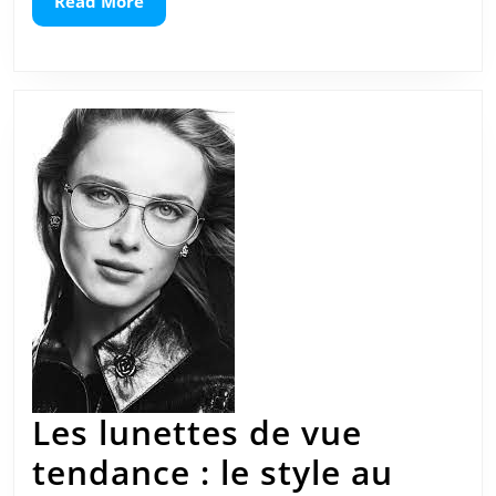
Read
Read More
More
l’acce
mode
incon
Les lunettes de vue
tendance : le style au