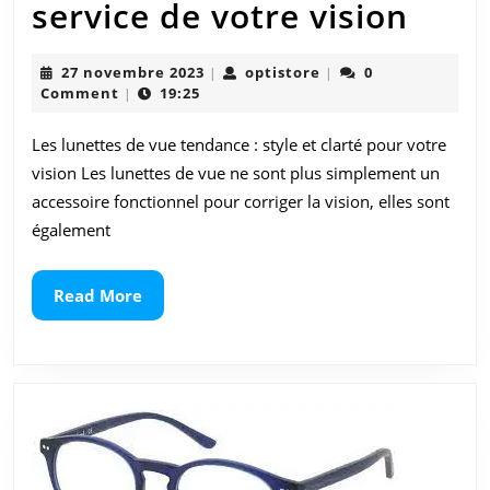
Les
service de votre vision
lune
27
optistore
27 novembre 2023
optistore
0
|
|
de
novembre
Comment
19:25
|
2023
vue
Les lunettes de vue tendance : style et clarté pour votre
tend
vision Les lunettes de vue ne sont plus simplement un
:
accessoire fonctionnel pour corriger la vision, elles sont
également
le
style
Read
Read More
More
au
serv
de
votr
visio