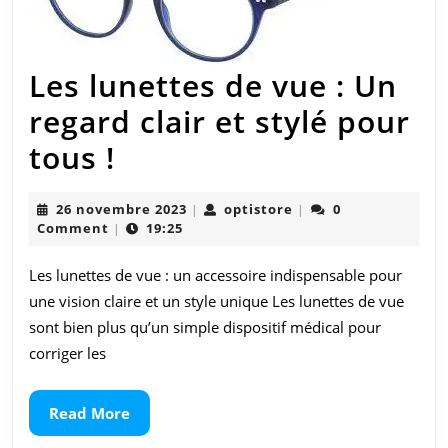
Les lunettes de vue : Un
regard clair et stylé pour
Les
tous !
lunettes
26
optistore
26 novembre 2023
optistore
0
|
|
de
novembre
Comment
19:25
|
2023
vue
Les lunettes de vue : un accessoire indispensable pour
:
une vision claire et un style unique Les lunettes de vue
Un
sont bien plus qu’un simple dispositif médical pour
corriger les
regard
clair
Read
Read More
et
More