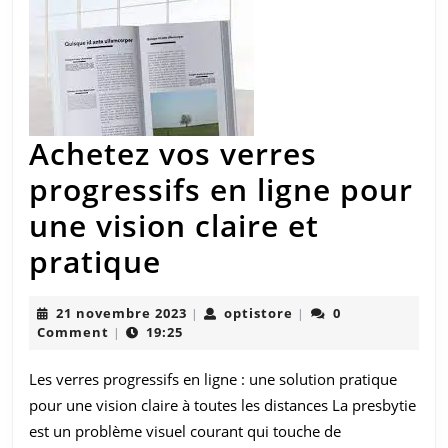
Achetez vos verres
progressifs en ligne pour
une vision claire et
Achetez
pratique
vos
21
optistore
21 novembre 2023
optistore
0
|
|
verres
novembre
Comment
19:25
|
2023
progressifs
Les verres progressifs en ligne : une solution pratique
en
pour une vision claire à toutes les distances La presbytie
ligne
est un problème visuel courant qui touche de