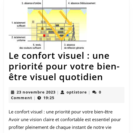
Claire
et
Nette
Le confort visuel : une
priorité pour votre bien-
Le
être visuel quotidien
confor
23
optistore
23 novembre 2023
optistore
0
|
|
visuel
novembre
Comment
19:25
|
2023
:
Le confort visuel : une priorité pour votre bien-être
une
Avoir une vision claire et confortable est essentiel pour
priorit
profiter pleinement de chaque instant de notre vie