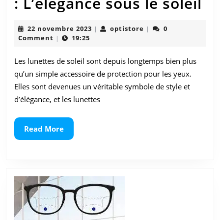
Lu
: L’élégance sous le soleil
de
22
optistore
22 novembre 2023
optistore
0
|
|
so
novembre
Comment
19:25
|
2023
de
Les lunettes de soleil sont depuis longtemps bien plus
:
qu’un simple accessoire de protection pour les yeux.
L’
Elles sont devenues un véritable symbole de style et
d’élégance, et les lunettes
so
le
Read
Read More
More
so