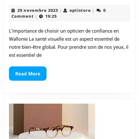
en
29
optistore
29 novembre 2023
optistore
0
|
|
Wallonie
novembre
Comment
19:25
|
2023
:
L’importance de choisir un opticien de confiance en
Prenez
Wallonie La santé visuelle est un aspect essentiel de
soin
notre bien-être global. Pour prendre soin de nos yeux, il
est essentiel de
de
votre
Read
Read More
vision
More
avec
des
experts
locaux