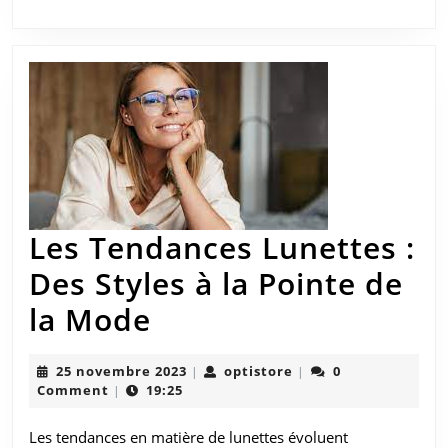
stylé
pour
tous
!
Les Tendances Lunettes :
Des Styles à la Pointe de
Les
la Mode
Tendances
25
optistore
25 novembre 2023
optistore
0
|
|
Lunettes
novembre
Comment
19:25
|
2023
:
Les tendances en matière de lunettes évoluent