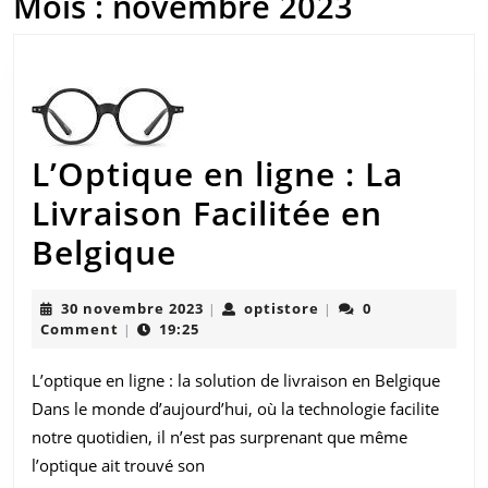
Mois :
novembre 2023
L’Optique en ligne : La
Livraison Facilitée en
L’Optique
Belgique
en
30
optistore
30 novembre 2023
optistore
0
|
|
ligne
novembre
Comment
19:25
|
2023
:
L’optique en ligne : la solution de livraison en Belgique
La
Dans le monde d’aujourd’hui, où la technologie facilite
Livraison
notre quotidien, il n’est pas surprenant que même
l’optique ait trouvé son
Facilitée