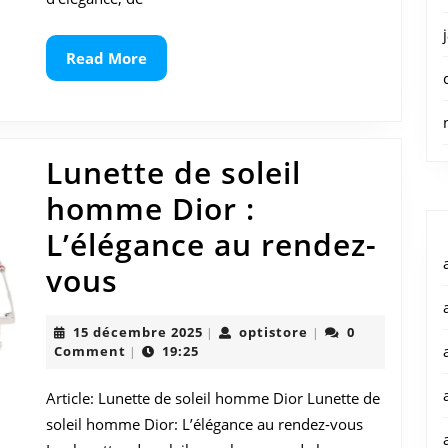
intemporelle
Read
Read More
More
Lunette de soleil
homme Dior :
L’élégance au rendez-
Lunette
vous
de
15
optistore
15 décembre 2025
optistore
0
|
|
soleil
décembre
Comment
19:25
|
2025
homme
Article: Lunette de soleil homme Dior Lunette de
Dior
soleil homme Dior: L’élégance au rendez-vous