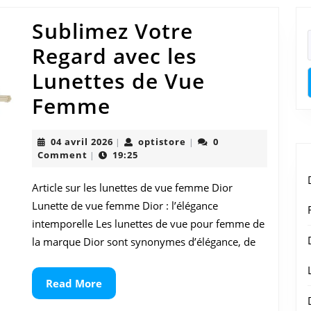
Sublimez Votre
Regard avec les
Lunettes de Vue
Sublimez
Femme
Votre
04
optistore
04 avril 2026
optistore
0
|
|
Regard
avril
Comment
19:25
|
2026
avec
Article sur les lunettes de vue femme Dior
les
Lunette de vue femme Dior : l’élégance
Lunettes
intemporelle Les lunettes de vue pour femme de
la marque Dior sont synonymes d’élégance, de
de
Vue
Read
Read More
More
Femme