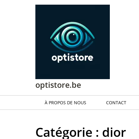
Passer
au
contenu
Passer
au
contenu
optistore.be
À PROPOS DE NOUS
CONTACT
Catégorie :
dior