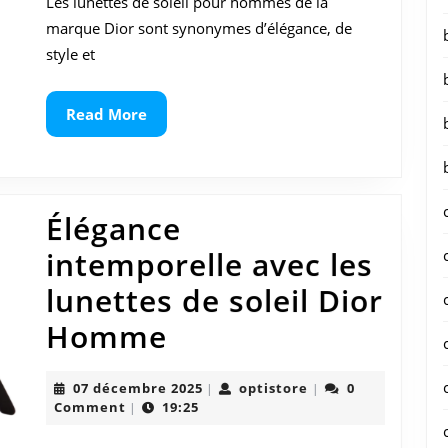
:
Les lunettes de soleil pour hommes de la
marque Dior sont synonymes d’élégance, de
L’élégance
style et
au
rendez-
Read
Read More
More
vous
Élégance
intemporelle avec les
lunettes de soleil Dior
Élégance
Homme
intemporelle
07
optistore
07 décembre 2025
optistore
0
|
|
avec
décembre
Comment
19:25
|
2025
les