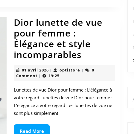
Dior lunette de vue
pour femme :
Élégance et style
Dior
incomparables
lunette
01
optistore
01 avril 2026
optistore
0
|
|
de
avril
Comment
19:25
|
2026
vue
Lunettes de vue Dior pour femme : L’élégance à
pour
votre regard Lunettes de vue Dior pour femme :
femme
L’élégance à votre regard Les lunettes de vue ne
sont plus simplement
:
Élégance
Read
Read More