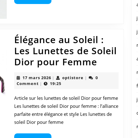
More
et
style
incomparab
Élégance au Soleil :
Les Lunettes de Soleil
Éléganc
Dior pour Femme
au
17
optistore
17 mars 2026
optistore
0
|
|
Soleil
mars
Comment
19:25
|
2026
:
Article sur les lunettes de soleil Dior pour femme
Les
Les lunettes de soleil Dior pour femme : l’alliance
Lunette
parfaite entre élégance et style Les lunettes de
soleil Dior pour femme
de