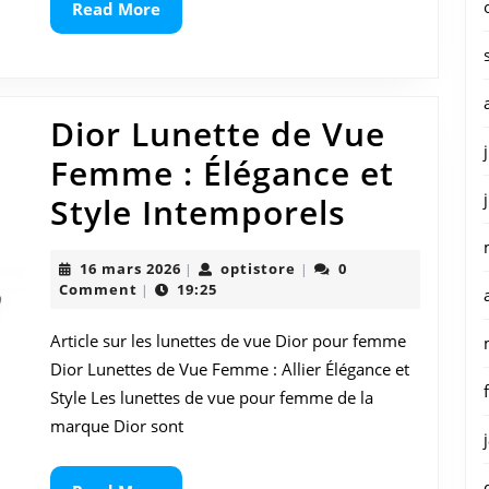
Soleil
Read
Read More
More
Dior
pour
Femme
Dior Lunette de Vue
Femme : Élégance et
Dior
Style Intemporels
Lunette
16
optistore
16 mars 2026
optistore
0
|
|
de
mars
Comment
19:25
|
2026
Vue
Article sur les lunettes de vue Dior pour femme
Femme
Dior Lunettes de Vue Femme : Allier Élégance et
:
Style Les lunettes de vue pour femme de la
marque Dior sont
Éléganc
et