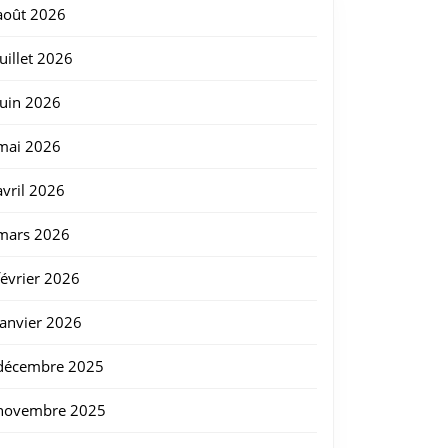
août 2026
juillet 2026
les
juin 2026
mai 2026
e
avril 2026
mars 2026
février 2026
janvier 2026
décembre 2025
s
novembre 2025