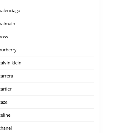
balenciaga
balmain
boss
burberry
calvin klein
carrera
cartier
cazal
celine
chanel