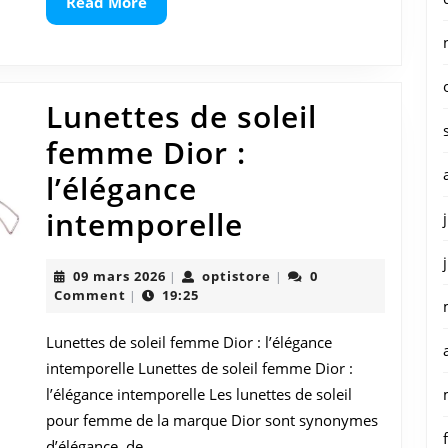
Read
Read More
More
Style
Intempo
Lunettes de soleil
femme Dior :
l’élégance
Lunettes
intemporelle
de
09
optistore
09 mars 2026
optistore
0
|
|
soleil
mars
Comment
19:25
|
2026
femme
Lunettes de soleil femme Dior : l’élégance
Dior
intemporelle Lunettes de soleil femme Dior :
:
l’élégance intemporelle Les lunettes de soleil
pour femme de la marque Dior sont synonymes
l’élégance
d’élégance, de