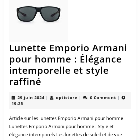
Lunette Emporio Armani
pour homme : Élégance
intemporelle et style
Lunette
raffiné
Emporio
29
optistore
29 juin 2024
optistore
0 Comment
|
|
|
Armani
juin
19:25
2024
pour
Article sur les lunettes Emporio Armani pour homme
homme
Lunettes Emporio Armani pour homme : Style et
:
élégance intemporels Les lunettes de soleil et de vue