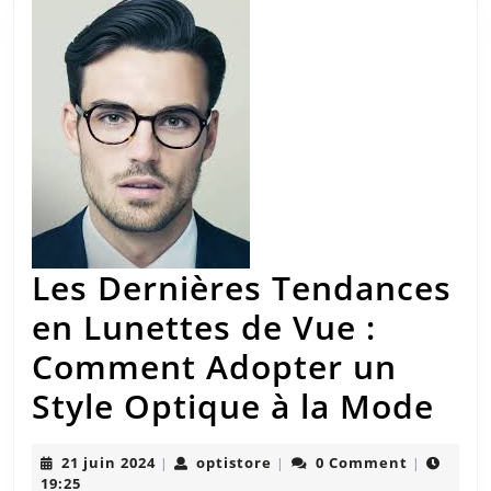
Les Dernières Tendances
en Lunettes de Vue :
Comment Adopter un
Les
Style Optique à la Mode
Der
21
optistore
21 juin 2024
optistore
0 Comment
|
|
|
Te
juin
19:25