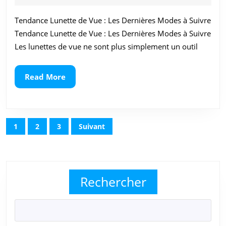
2024
en
Tendance Lunette de Vue : Les Dernières Modes à Suivre
Lun
Tendance Lunette de Vue : Les Dernières Modes à Suivre
de
Les lunettes de vue ne sont plus simplement un outil
Vu
Read
Read More
:
More
Co
Ad
Navigation
1
2
3
Suivant
des
un
articles
Sty
Op
Rechercher
à
la