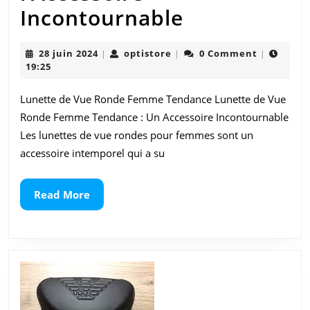
Lunette
Incontournable
de
28
optistore
28 juin 2024
optistore
0 Comment
|
|
|
Vue
juin
19:25
2024
Ronde
Lunette de Vue Ronde Femme Tendance Lunette de Vue
pour
Ronde Femme Tendance : Un Accessoire Incontournable
Femme,
Les lunettes de vue rondes pour femmes sont un
accessoire intemporel qui a su
l’Accessoire
Incontourn
Read
Read More
More