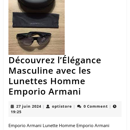
Découvrez l’Élégance
Masculine avec les
Lunettes Homme
Découvrez
Emporio Armani
l’Élégance
27
optistore
27 juin 2024
optistore
0 Comment
|
|
|
Masculine
juin
19:25
2024
avec
Emporio Armani Lunette Homme Emporio Armani