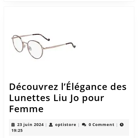
20
:
Tr
le
sty
par
po
su
Découvrez l’Élégance des
vo
Lunettes Liu Jo pour
tra
Découvrez
Femme
l’Élégance
23
optistore
23 juin 2024
optistore
0 Comment
|
|
|
des
juin
19:25
2024