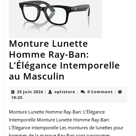
Style
au
Féminin
Monture Lunette
Homme Ray-Ban:
L’Élégance Intemporelle
Monture
au Masculin
Lunette
25
optistore
25 juin 2024
optistore
0 Comment
|
|
|
Homme
juin
19:25
2024
Ray-
Monture Lunette Homme Ray-Ban: L’Élégance
Ban:
Intemporelle Monture Lunette Homme Ray-Ban:
L’Élégance
L’Élégance Intemporelle Les montures de lunettes pour
hommes de la marque Ray-Ban sont synonymes