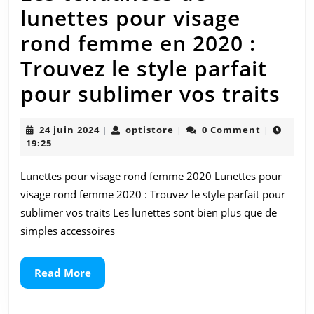
lunettes pour visage
rond femme en 2020 :
Trouvez le style parfait
Le
pour sublimer vos traits
te
24
optistore
24 juin 2024
optistore
0 Comment
|
|
|
de
juin
19:25
2024
lun
Lunettes pour visage rond femme 2020 Lunettes pour
po
visage rond femme 2020 : Trouvez le style parfait pour
vis
sublimer vos traits Les lunettes sont bien plus que de
simples accessoires
ro
fe
Read
Read More
More
en