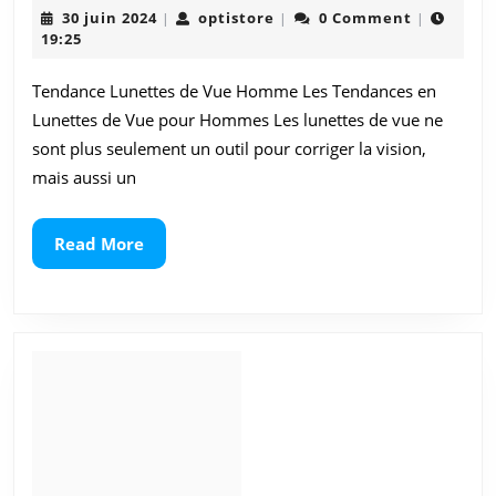
30
optistore
30 juin 2024
optistore
0 Comment
|
|
|
Tendances
juin
19:25
2024
en
Tendance Lunettes de Vue Homme Les Tendances en
Lunettes
Lunettes de Vue pour Hommes Les lunettes de vue ne
de
sont plus seulement un outil pour corriger la vision,
mais aussi un
Vue
pour
Read
Read More
More
Homme