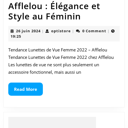
Afflelou : Élégance et
Tendance
Style au Féminin
Lunette
26
optistore
26 juin 2024
optistore
0 Comment
|
|
|
de
juin
19:25
2024
Vue
Tendance Lunettes de Vue Femme 2022 – Afflelou
Femme
Tendance Lunettes de Vue Femme 2022 chez Afflelou
2022
Les lunettes de vue ne sont plus seulement un
accessoire fonctionnel, mais aussi un
chez
Afflelou
Read
Read More
More
:
Élégance
et