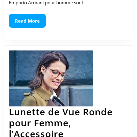
Emporio Armani pour homme sont
Élégance
intemporelle
Read
Read More
More
et
style
raffiné
Lunette de Vue Ronde
pour Femme,
l’Accessoire