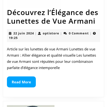
Découvrez l’Élégance des
Dé
Lunettes de Vue Armani
l’É
22
optistore
22 juin 2024
optistore
0 Comment
|
|
|
de
juin
19:25
2024
Lu
Article sur les lunettes de vue Armani Lunettes de vue
de
Armani : Allier élégance et qualité visuelle Les lunettes
Vu
de vue Armani sont réputées pour leur combinaison
parfaite d’élégance intemporelle
Ar
Read
Read More
More