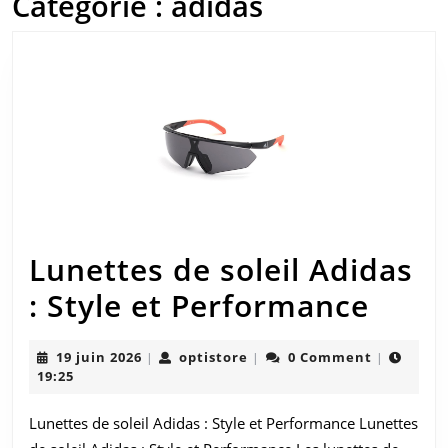
Catégorie :
adidas
Lunettes de soleil Adidas
Lune
: Style et Performance
de
19
optistore
19 juin 2026
optistore
0 Comment
|
|
|
soleil
juin
19:25
2026
Adid
Lunettes de soleil Adidas : Style et Performance Lunettes