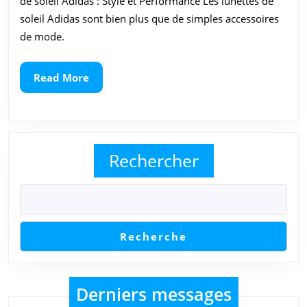
:
de soleil Adidas : Style et Performance Les lunettes de
Style
soleil Adidas sont bien plus que de simples accessoires
de mode.
et
Perf
Read
Read More
More
Rechercher
Recherche
Derniers messages