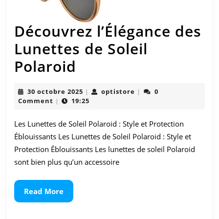
Découvrez l’Élégance des
Lunettes de Soleil
Découvrez
Polaroid
l’Élégance
30
optistore
30 octobre 2025
optistore
0
|
|
des
octobre
Comment
19:25
|
2025
Lunettes
Les Lunettes de Soleil Polaroid : Style et Protection
de
Éblouissants Les Lunettes de Soleil Polaroid : Style et
Soleil
Protection Éblouissants Les lunettes de soleil Polaroid
sont bien plus qu’un accessoire
Polaroid
Read
Read More
More