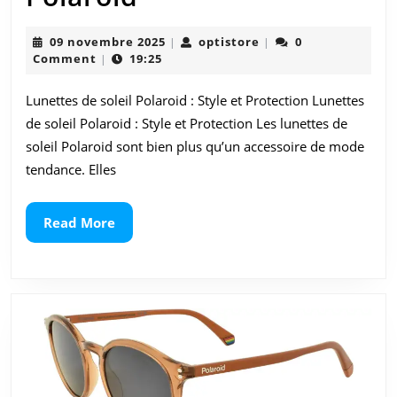
l’Élégance
09
optistore
09 novembre 2025
optistore
0
|
|
des
novembre
Comment
19:25
|
2025
Lunettes
Lunettes de soleil Polaroid : Style et Protection Lunettes
de
de soleil Polaroid : Style et Protection Les lunettes de
Soleil
soleil Polaroid sont bien plus qu’un accessoire de mode
tendance. Elles
Polaroid
Read
Read More
More