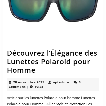
Découvrez l’Élégance des
Lunettes Polaroid pour
Découvrez
Homme
l’Élégance
28
optistore
28 novembre 2025
optistore
0
|
|
des
novembre
Comment
19:25
|
2025
Lunettes
Article sur les lunettes Polaroid pour homme Lunettes
Polaroid
Polaroid pour Homme : Allier Style et Protection Les