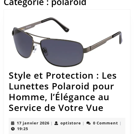
Catégorie :
polaroid
Style et Protection : Les
Lunettes Polaroid pour
Homme, l’Élégance au
Style
Service de Votre Vue
et
17
optistore
17 janvier 2026
optistore
0 Comment
|
|
|
Protec
janvier
19:25