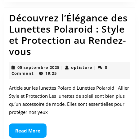
Découvrez l’Élégance des
Lunettes Polaroid : Style
et Protection au Rendez-
Découvrez
vous
l’Élégance
05
optistore
05 septembre 2025
optistore
0
|
|
des
septembre
Comment
19:25
|
2025
Lunettes
Article sur les lunettes Polaroid Lunettes Polaroid : Allier
Polaroid
Style et Protection Les lunettes de soleil sont bien plus
:
qu’un accessoire de mode. Elles sont essentielles pour
protéger nos yeux
Style
et
Read
Read More
More