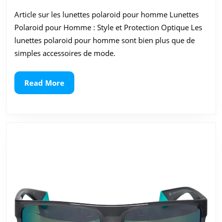
2026
:
Article sur les lunettes polaroid pour homme Lunettes
Les
Polaroid pour Homme : Style et Protection Optique Les
Lunett
lunettes polaroid pour homme sont bien plus que de
simples accessoires de mode.
Polaro
pour
Read
Read More
More
Homm
l’Élég
au
Servic
de
Votre
Vue