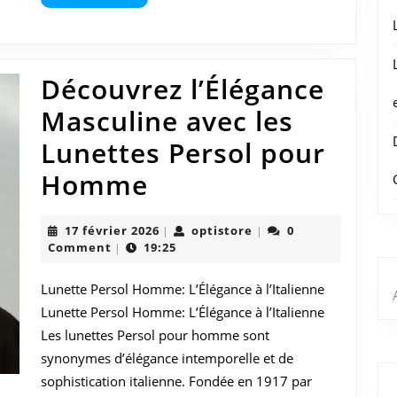
More
Intemporels
Découvrez l’Élégance
Masculine avec les
Lunettes Persol pour
Découvrez
Homme
l’Élégance
17
optistore
17 février 2026
optistore
0
|
|
Masculine
février
Comment
19:25
|
2026
avec
Lunette Persol Homme: L’Élégance à l’Italienne
les
Lunette Persol Homme: L’Élégance à l’Italienne
Lunettes
Les lunettes Persol pour homme sont
synonymes d’élégance intemporelle et de
Persol
sophistication italienne. Fondée en 1917 par