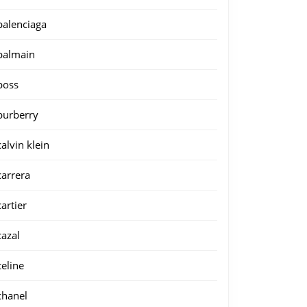
balenciaga
balmain
boss
burberry
calvin klein
carrera
cartier
cazal
celine
chanel