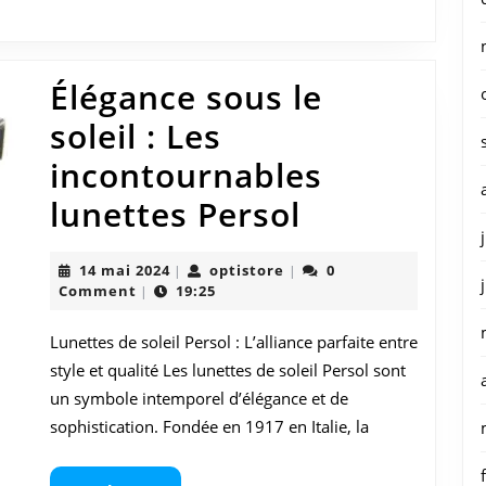
Élégance sous le
soleil : Les
incontournables
Élégance
lunettes Persol
sous
14
optistore
14 mai 2024
optistore
0
|
|
le
mai
Comment
19:25
|
2024
soleil
Lunettes de soleil Persol : L’alliance parfaite entre
:
style et qualité Les lunettes de soleil Persol sont
Les
un symbole intemporel d’élégance et de
sophistication. Fondée en 1917 en Italie, la
incontourn