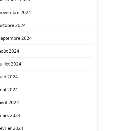
novembre 2024
octobre 2024
septembre 2024
août 2024
juillet 2024
juin 2024
mai 2024
avril 2024
mars 2024
ables
février 2024