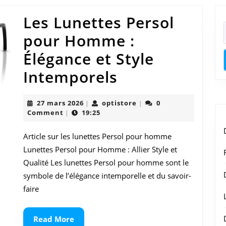
Les Lunettes Persol
pour Homme :
Élégance et Style
Les
Intemporels
Lunettes
27
optistore
27 mars 2026
optistore
0
|
|
Persol
mars
Comment
19:25
|
2026
pour
Article sur les lunettes Persol pour homme
Homme
Lunettes Persol pour Homme : Allier Style et
:
Qualité Les lunettes Persol pour homme sont le
symbole de l’élégance intemporelle et du savoir-
Élégance
faire
et
Style
Read
Read More