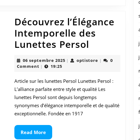
Découvrez l’Élégance
Intemporelle des
Découvrez
Lunettes Persol
l’Élégance
06
optistore
06 septembre 2025
optistore
0
|
|
Intempore
septembre
Comment
19:25
|
2025
des
Article sur les lunettes Persol Lunettes Persol :
Lunettes
L’alliance parfaite entre style et qualité Les
Persol
lunettes Persol sont depuis longtemps
synonymes d’élégance intemporelle et de qualité
exceptionnelle. Fondée en 1917
Read
Read More
More