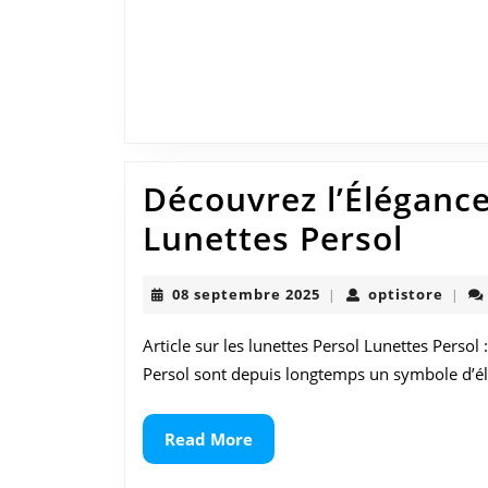
Découvrez l’Éléganc
Déco
Lunettes Persol
l’Élé
08
optis
08 septembre 2025
optistore
|
|
Inte
septembre
2025
des
Article sur les lunettes Persol Lunettes Persol :
Persol sont depuis longtemps un symbole d’élé
Lune
Pers
Read
Read More
More