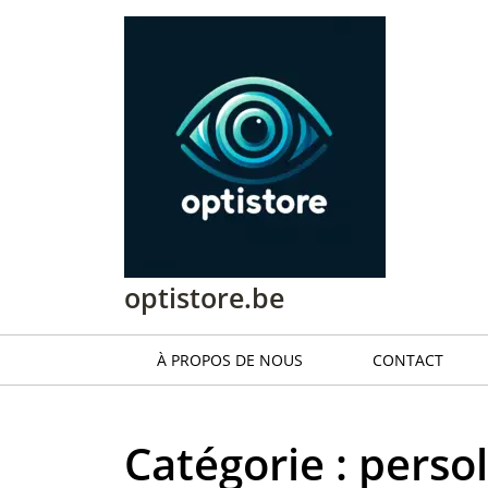
Passer
au
contenu
Passer
au
contenu
optistore.be
À PROPOS DE NOUS
CONTACT
Catégorie :
persol