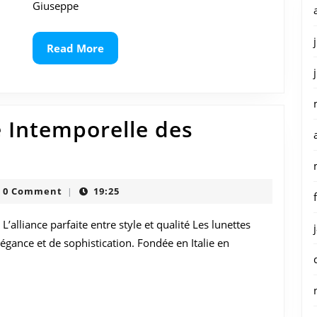
pour
Giuseppe
Homme
Read
Read More
More
e Intemporelle des
uvrez
gance
tore
0 Comment
19:25
|
mporelle
 L’alliance parfaite entre style et qualité Les lunettes
gance et de sophistication. Fondée en Italie en
ttes
ol