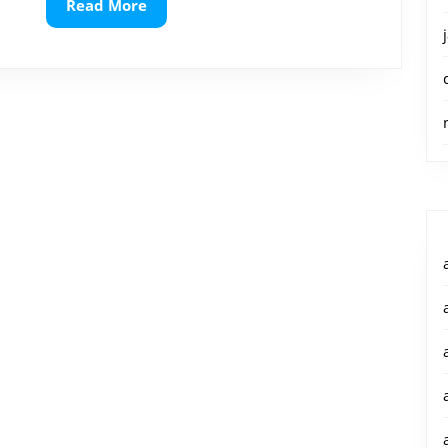
lunettes
Read
Read More
More
Persol