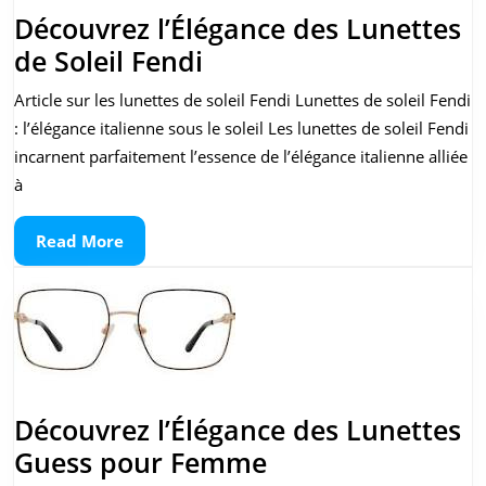
Découvrez l’Élégance des Lunettes
Découvrez
de Soleil Fendi
l’Élégance
Article sur les lunettes de soleil Fendi Lunettes de soleil Fendi
des
: l’élégance italienne sous le soleil Les lunettes de soleil Fendi
Lunettes
incarnent parfaitement l’essence de l’élégance italienne alliée
de
à
Soleil
Read
Read More
Fendi
More
Découvrez l’Élégance des Lunettes
Découvrez
Guess pour Femme