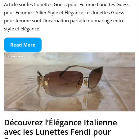
l’Élégance
Article sur les Lunettes Guess pour Femme Lunettes Guess
des
pour Femme : Allier Style et Élégance Les lunettes Guess
Lunettes
pour femme sont l’incarnation parfaite du mariage entre
Guess
style et élégance.
pour
Read
Read More
Femme
More
Découvrez l’Élégance Italienne
avec les Lunettes Fendi pour