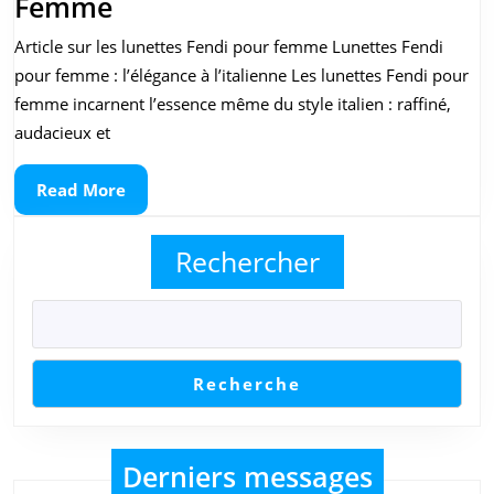
Découvrez
Femme
l’Élégance
Article sur les lunettes Fendi pour femme Lunettes Fendi
Italienne
pour femme : l’élégance à l’italienne Les lunettes Fendi pour
avec
femme incarnent l’essence même du style italien : raffiné,
les
audacieux et
Lunettes
Read
Read More
Fendi
More
pour
Rechercher
Femme
Recherche
Derniers messages