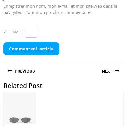
Enregistrer mon nom, mon e-mail et mon site web dans le
navigateur pour mon prochain commentaire.
7
−
six
=
Navigation
PREVIOUS
NEXT
de
l’article
Related Post
Previous
Next
post:
post: