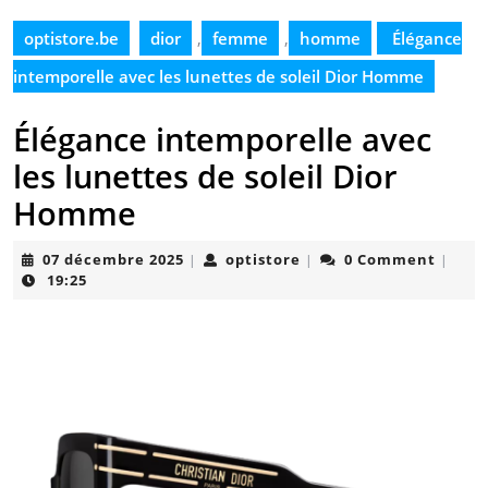
optistore.be
dior
,
femme
,
homme
Élégance
intemporelle avec les lunettes de soleil Dior Homme
Élégance intemporelle avec
les lunettes de soleil Dior
Homme
07
optistore
07 décembre 2025
optistore
0 Comment
|
|
|
décembre
19:25
2025