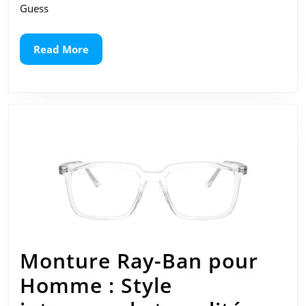
Guess
de
la
Read
Read More
More
Marqu
Guess
Monture Ray-Ban pour
Homme : Style