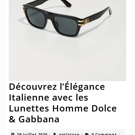
Découvrez l’Élégance
Italienne avec les
Lunettes Homme Dolce
Découvrez
& Gabbana
l’Élégance
29
optistore
29 juillet 2026
optistore
0 Comment
|
|
|