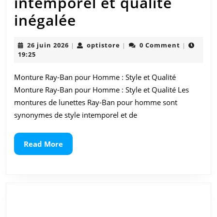
intemporel et qualité
Monture
inégalée
Ray-
26
optistore
26 juin 2026
optistore
0 Comment
|
|
|
Ban
juin
19:25
2026
pour
Monture Ray-Ban pour Homme : Style et Qualité
Homme
Monture Ray-Ban pour Homme : Style et Qualité Les
:
montures de lunettes Ray-Ban pour homme sont
synonymes de style intemporel et de
Style
intemporel
Read
Read More
More
et
qualité
inégalée