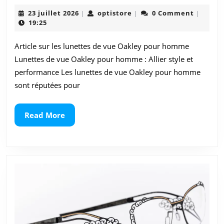
les
23
optistore
23 juillet 2026
optistore
0 Comment
|
|
|
Lunettes
juillet
19:25
2026
de
Article sur les lunettes de vue Oakley pour homme
Vue
Lunettes de vue Oakley pour homme : Allier style et
Oakley
performance Les lunettes de vue Oakley pour homme
sont réputées pour
pour
Homme
Read
Read More
More
:
Style
et
Performance
au
Rendez-