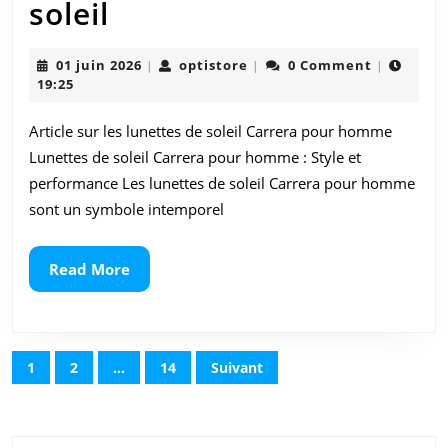
Lunettes
soleil
de
01
optistore
01 juin 2026
optistore
0 Comment
|
|
|
soleil
juin
19:25
2026
Carrera
Article sur les lunettes de soleil Carrera pour homme
pour
Lunettes de soleil Carrera pour homme : Style et
homme
performance Les lunettes de soleil Carrera pour homme
sont un symbole intemporel
:
Style
Read
Read More
et
More
élégance
Navigation
sous
1
2
…
14
Suivant
des
le
articles
soleil