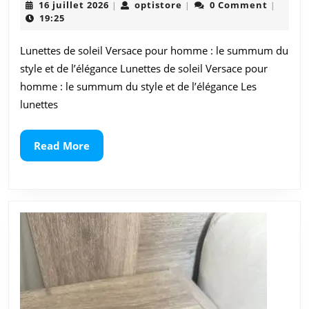
16
optistore
16 juillet 2026
optistore
0 Comment
|
|
|
élégance
juillet
19:25
2026
au
Lunettes de soleil Versace pour homme : le summum du
masculin
style et de l’élégance Lunettes de soleil Versace pour
:
homme : le summum du style et de l’élégance Les
lunettes
lunettes
de
Read
Read More
More
soleil
Versace
pour
homme