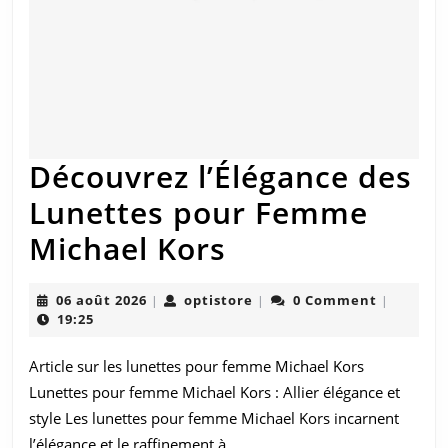
Découvrez l’Élégance des
Lunettes pour Femme
Découvrez
Michael Kors
l’Élégance
06
optistore
06 août 2026
optistore
0 Comment
|
|
|
des
août
19:25
2026
Lunettes
Article sur les lunettes pour femme Michael Kors
pour
Lunettes pour femme Michael Kors : Allier élégance et
Femme
style Les lunettes pour femme Michael Kors incarnent
l’élégance et le raffinement à