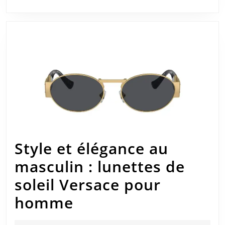
Marque
Style et élégance au
masculin : lunettes de
soleil Versace pour
Style
homme
et