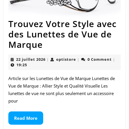
vous
Trouvez Votre Style avec
des Lunettes de Vue de
Trouvez
Marque
Votre
22
optistore
22 juillet 2026
optistore
0 Comment
|
|
|
Style
juillet
19:25
2026
avec
Article sur les Lunettes de Vue de Marque Lunettes de
des
Vue de Marque : Allier Style et Qualité Visuelle Les
Lunettes
lunettes de vue ne sont plus seulement un accessoire
pour
de
Vue
Read
Read More
More
de