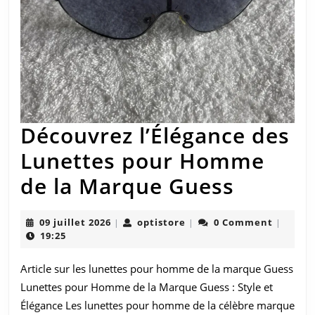
Découvrez l’Élégance des
Lunettes pour Homme
Découv
de la Marque Guess
l’Éléga
09
optistore
09 juillet 2026
optistore
0 Comment
|
|
|
des
juillet
19:25
2026
Lunett
Article sur les lunettes pour homme de la marque Guess
pour
Lunettes pour Homme de la Marque Guess : Style et
Homm
Élégance Les lunettes pour homme de la célèbre marque