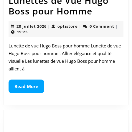
Lunettes de Vue Hugo
Découvr
Boss pour Homme
l’Éléganc
28
optistore
28 juillet 2026
optistore
0 Comment
|
|
|
des
juillet
19:25
2026
Lunettes
Lunette de vue Hugo Boss pour homme Lunette de vue
de
Hugo Boss pour homme : Allier élégance et qualité
Vue
visuelle Les lunettes de vue Hugo Boss pour homme
allient à
Hugo
Boss
Read
Read More
More
pour
Homme