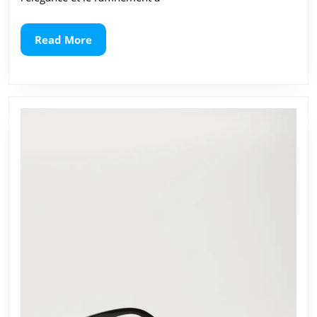
Michael
Kors
Read
Read More
More