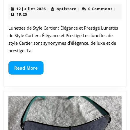
et
12
optistore
12 juillet 2026
optistore
0 Comment
|
|
|
Prestige
juillet
19:25
2026
:
Lunettes de Style Cartier : Élégance et Prestige Lunettes
Découvrez
de Style Cartier : Élégance et Prestige Les lunettes de
le
style Cartier sont synonymes d’élégance, de luxe et de
prestige. La
Style
des
Read
Read More
More
Lunettes
Cartier