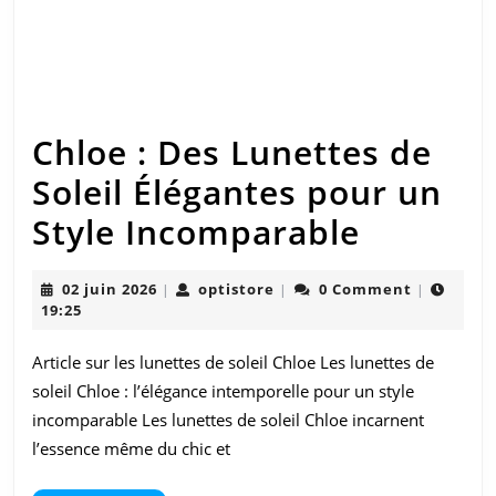
Chloe : Des Lunettes de
Soleil Élégantes pour un
Chloe
Style Incomparable
:
02
optistore
02 juin 2026
optistore
0 Comment
|
|
|
Des
juin
19:25
2026
Lunette
Article sur les lunettes de soleil Chloe Les lunettes de
de
soleil Chloe : l’élégance intemporelle pour un style
Soleil
incomparable Les lunettes de soleil Chloe incarnent
l’essence même du chic et
Élégant