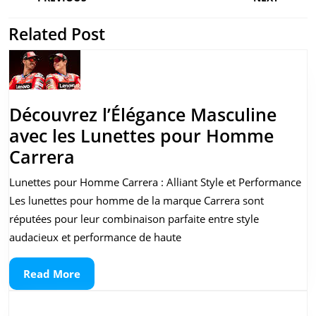
de
l’article
Related Post
Previous
Next
post:
post:
Découvrez l’Élégance Masculine
avec les Lunettes pour Homme
Découvrez
Carrera
l’Élégance
Lunettes pour Homme Carrera : Alliant Style et Performance
Masculine
Les lunettes pour homme de la marque Carrera sont
avec
réputées pour leur combinaison parfaite entre style
les
audacieux et performance de haute
Lunettes
Read
Read More
pour
More
Homme