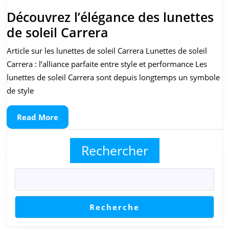
Découvrez l’élégance des lunettes
Découvrez
de soleil Carrera
l’élégance
Article sur les lunettes de soleil Carrera Lunettes de soleil
des
Carrera : l’alliance parfaite entre style et performance Les
lunettes
lunettes de soleil Carrera sont depuis longtemps un symbole
de
de style
soleil
Read
Read More
Carrera
More
Rechercher
Recherche