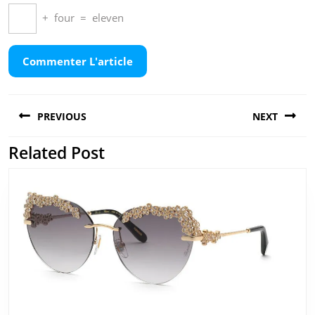
+
four
=
eleven
Navigation
PREVIOUS
NEXT
de
l’article
Related Post
Previous
Next
post:
post: