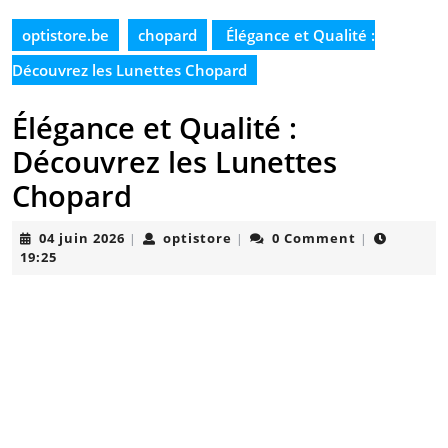
optistore.be
chopard
Élégance et Qualité :
Découvrez les Lunettes Chopard
Élégance et Qualité :
Découvrez les Lunettes
Chopard
04
optistore
04 juin 2026
optistore
0 Comment
|
|
|
juin
19:25
2026