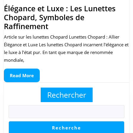
Élégance et Luxe : Les Lunettes
Chopard, Symboles de
Élégance
Raffinement
et
Article sur les lunettes Chopard Lunettes Chopard : Allier
Luxe
Élégance et Luxe Les lunettes Chopard incarnent l’élégance et
:
le luxe à l’état pur. En tant que marque de renommée
Les
mondiale,
Lunettes
Read
Read More
Chopard,
More
Symboles
Rechercher
de
Raffinement
Recherche