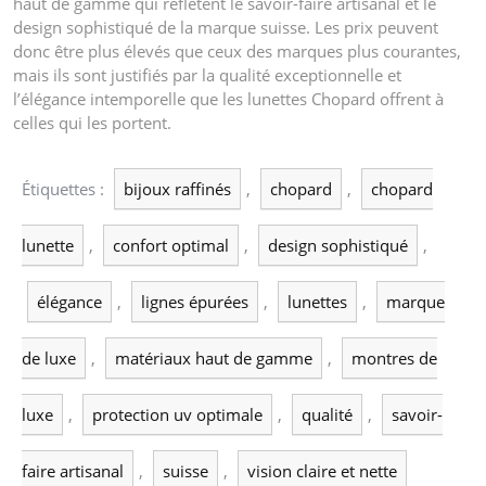
haut de gamme qui reflètent le savoir-faire artisanal et le
design sophistiqué de la marque suisse. Les prix peuvent
donc être plus élevés que ceux des marques plus courantes,
mais ils sont justifiés par la qualité exceptionnelle et
l’élégance intemporelle que les lunettes Chopard offrent à
celles qui les portent.
Étiquettes :
bijoux raffinés
,
chopard
,
chopard
lunette
,
confort optimal
,
design sophistiqué
,
élégance
,
lignes épurées
,
lunettes
,
marque
de luxe
,
matériaux haut de gamme
,
montres de
luxe
,
protection uv optimale
,
qualité
,
savoir-
faire artisanal
,
suisse
,
vision claire et nette