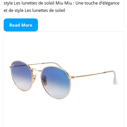
des
style Les lunettes de soleil Miu Miu : Une touche d’élégance
Lunettes
et de style Les lunettes de soleil
de
Read
Read More
Soleil
More
Miu
Miu