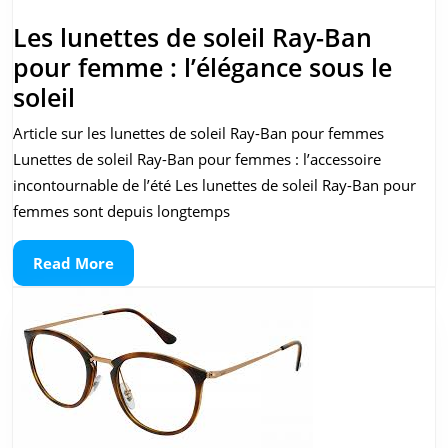
Les lunettes de soleil Ray-Ban
pour femme : l’élégance sous le
Les
soleil
lunettes
Article sur les lunettes de soleil Ray-Ban pour femmes
de
Lunettes de soleil Ray-Ban pour femmes : l’accessoire
soleil
incontournable de l’été Les lunettes de soleil Ray-Ban pour
Ray-
femmes sont depuis longtemps
Ban
Read
Read More
pour
More
femme
:
l’élégance
sous
le