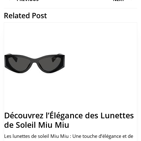
de
l’article
Related Post
Previous
Next
post:
post:
Découvrez l’Élégance des Lunettes
Découvrez
de Soleil Miu Miu
l’Élégance
Les lunettes de soleil Miu Miu : Une touche d’élégance et de