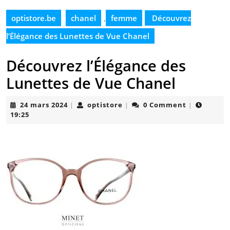
optistore.be
chanel
,
femme
Découvrez
l’Élégance des Lunettes de Vue Chanel
Découvrez l’Élégance des
Lunettes de Vue Chanel
24
optistore
24 mars 2024
optistore
0 Comment
|
|
|
mars
19:25
2024