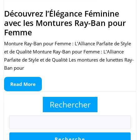
soleil
Découvrez l’Élégance Féminine
avec les Montures Ray-Ban pour
Découvrez
Femme
l’Élégance
Monture Ray-Ban pour Femme : L’Alliance Parfaite de Style
Féminine
et de Qualité Monture Ray-Ban pour Femme : L’Alliance
avec
Parfaite de Style et de Qualité Les montures de lunettes Ray-
les
Ban pour
Montures
Read
Read More
Ray-
More
Ban
Rechercher
pour
Femme
Recherche