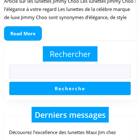
Article sur les lunettes Jimmy Choo Les lunettes Jimmy Choo :
des
l’élégance à votre regard Les lunettes de la célèbre marque
Lunettes
de luxe Jimmy Choo sont synonymes d’élégance, de style
Jimmy
Read
Read More
Choo
More
pour
Rechercher
un
Regard
Sophistiqué
Recherche
Derniers messages
Découvrez l’excellence des lunettes Maui Jim chez