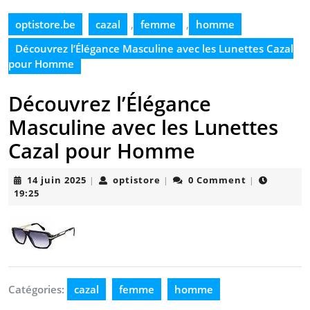
optistore.be
cazal
,
femme
,
homme
Découvrez l’Élégance Masculine avec les Lunettes Cazal
pour Homme
Découvrez l’Élégance
Masculine avec les Lunettes
Cazal pour Homme
14
optistore
14 juin 2025
optistore
0 Comment
|
|
|
juin
19:25
2025
Catégories:
cazal
femme
homme