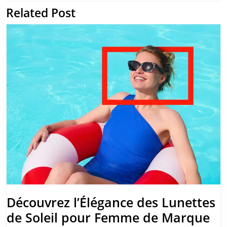
l’article
Related Post
Previous
Next
post:
post:
Découvrez l’Élégance des Lunettes
Dé
de Soleil pour Femme de Marque