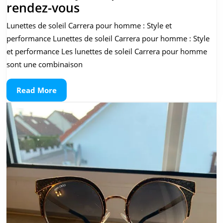
Lunettes
rendez-vous
de
Lunettes de soleil Carrera pour homme : Style et
soleil
performance Lunettes de soleil Carrera pour homme : Style
Carrera
et performance Les lunettes de soleil Carrera pour homme
pour
sont une combinaison
homme
Read
Read More
:
More
Style
et
performance
au
rendez-
vous