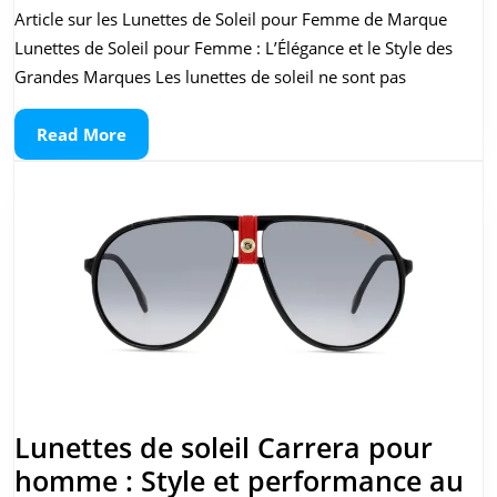
l’
Article sur les Lunettes de Soleil pour Femme de Marque
de
Lunettes de Soleil pour Femme : L’Élégance et le Style des
Lu
Grandes Marques Les lunettes de soleil ne sont pas
de
Read
Read More
Sol
More
po
F
de
Ma
Lunettes de soleil Carrera pour
homme : Style et performance au