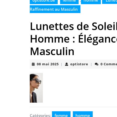
optistore.be
femme
,
homme
Lunett
Raffinement au Masculin
Lunettes de Solei
Homme : Élégance
Masculin
08
optistore
08 mai 2025
optistore
0 Comm
|
|
mai
2025
Catégories:
femme
homme