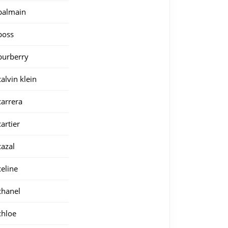
balmain
boss
burberry
calvin klein
carrera
cartier
cazal
celine
chanel
chloe