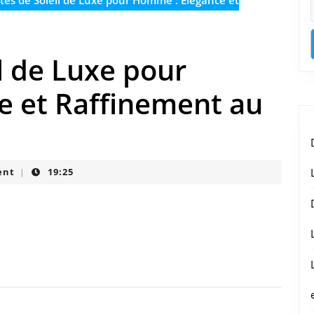
es de Soleil de Luxe pour Homme : Élégance et
l de Luxe pour
 et Raffinement au
ent
19:25
|