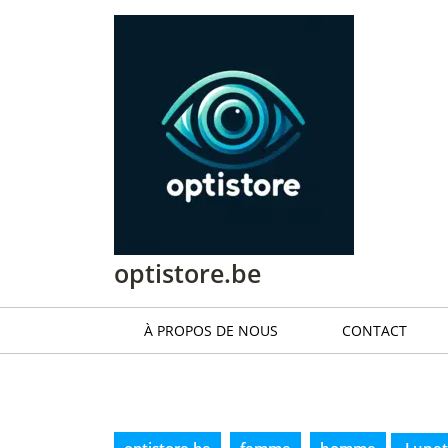
Passer
au
contenu
Passer
au
contenu
optistore.be
À PROPOS DE NOUS
CONTACT