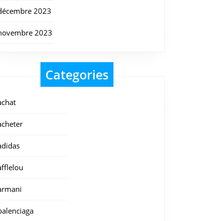
décembre 2023
novembre 2023
Categories
achat
acheter
adidas
afflelou
armani
balenciaga