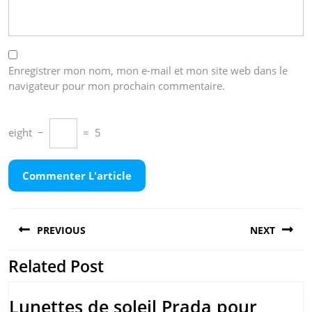
Enregistrer mon nom, mon e-mail et mon site web dans le
navigateur pour mon prochain commentaire.
eight
−
=
5
Navigation
PREVIOUS
NEXT
de
l’article
Related Post
Previous
Next
post:
post:
Lunettes de soleil Prada pour