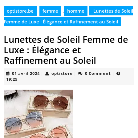
optistore.be
femme
,
homme
Lunettes de Soleil
Femme de Luxe : Élégance et Raffinement au Soleil
Lunettes de Soleil Femme de
Luxe : Élégance et
Raffinement au Soleil
01
optistore
01 avril 2024
optistore
0 Comment
|
|
|
avril
19:25
2024