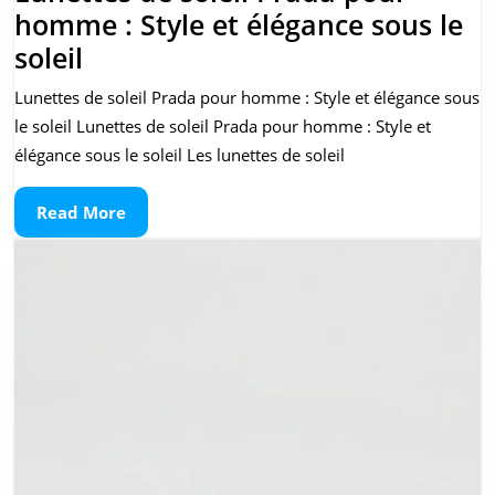
homme : Style et élégance sous le
Lunettes
soleil
de
Lunettes de soleil Prada pour homme : Style et élégance sous
soleil
le soleil Lunettes de soleil Prada pour homme : Style et
Prada
élégance sous le soleil Les lunettes de soleil
pour
Read
Read More
homme
More
:
Style
et
élégance
sous
le
soleil