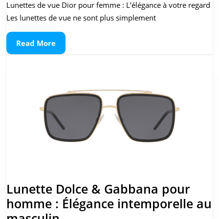
de
Lunettes de vue Dior pour femme : L’élégance à votre regard
vue
Les lunettes de vue ne sont plus simplement
pou
Read
Read More
fe
More
:
Élé
et
styl
inc
Lunette Dolce & Gabbana pour
homme : Élégance intemporelle au
Lunette
masculin