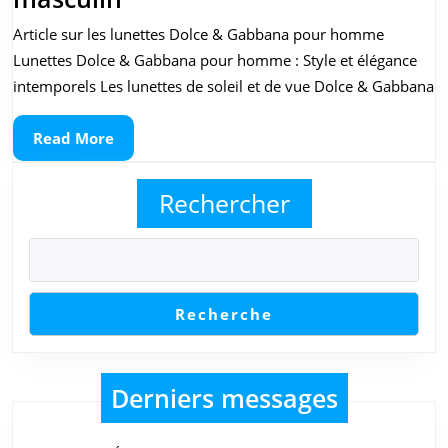
Dolce
Article sur les lunettes Dolce & Gabbana pour homme
&
Lunettes Dolce & Gabbana pour homme : Style et élégance
Gabbana
intemporels Les lunettes de soleil et de vue Dolce & Gabbana
pour
Read
Read More
homme
More
:
Rechercher
Élégance
intemporelle
au
masculin
Recherche
Derniers messages