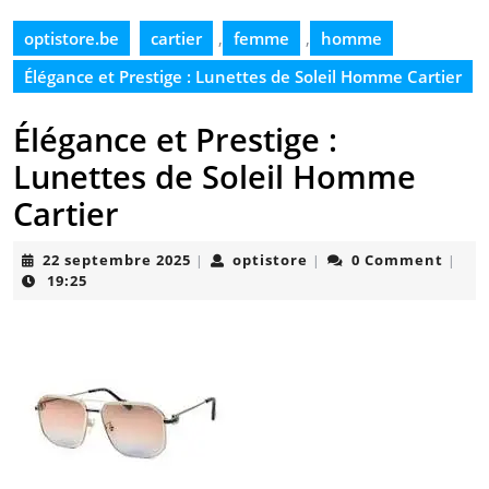
optistore.be
cartier
,
femme
,
homme
Élégance et Prestige : Lunettes de Soleil Homme Cartier
Élégance et Prestige :
Lunettes de Soleil Homme
Cartier
22
optistore
22 septembre 2025
optistore
0 Comment
|
|
|
septembre
19:25
2025