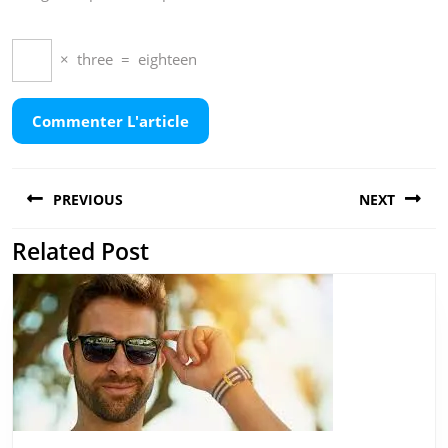
×
three
=
eighteen
Navigation
PREVIOUS
NEXT
de
l’article
Related Post
Previous
Next
post:
post: