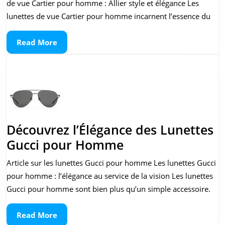
des
de vue Cartier pour homme : Allier style et élégance Les
Lunette
lunettes de vue Cartier pour homme incarnent l’essence du
de
Read
Read More
Vue
More
Cartier
pour
Homm
Découvrez l’Élégance des Lunettes
Découvrez
Gucci pour Homme
l’Élégance
Article sur les lunettes Gucci pour homme Les lunettes Gucci
des
pour homme : l’élégance au service de la vision Les lunettes
Lunettes
Gucci pour homme sont bien plus qu’un simple accessoire.
Gucci
Read
Read More
pour