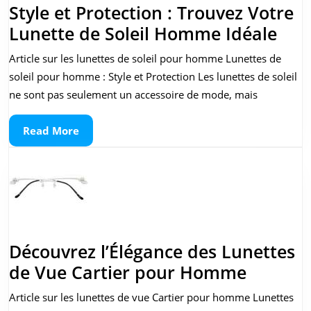
Style et Protection : Trouvez Votre
Styl
Lunette de Soleil Homme Idéale
et
Article sur les lunettes de soleil pour homme Lunettes de
Prot
soleil pour homme : Style et Protection Les lunettes de soleil
:
ne sont pas seulement un accessoire de mode, mais
Tro
Read
Read More
Vot
More
Lun
de
Sole
Ho
Idéa
Découvrez l’Élégance des Lunettes
Découv
de Vue Cartier pour Homme
l’Éléga
Article sur les lunettes de vue Cartier pour homme Lunettes