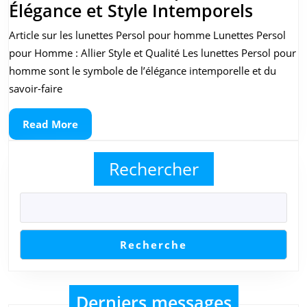
Les
Élégance et Style Intemporels
Lunett
Article sur les lunettes Persol pour homme Lunettes Persol
Persol
pour Homme : Allier Style et Qualité Les lunettes Persol pour
pour
homme sont le symbole de l’élégance intemporelle et du
Homm
savoir-faire
:
Read
Read More
Élégan
More
et
Rechercher
Style
Intem
Recherche
Derniers messages