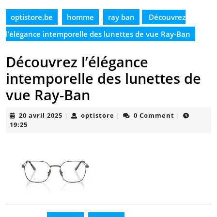
optistore.be
homme
,
ray ban
Découvrez
l’élégance intemporelle des lunettes de vue Ray-Ban
Découvrez l’élégance
intemporelle des lunettes de
vue Ray-Ban
20
optistore
20 avril 2025
optistore
0 Comment
|
|
|
avril
19:25
2025