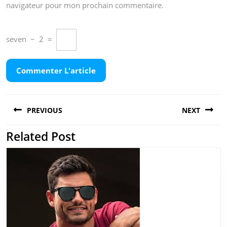
navigateur pour mon prochain commentaire.
seven
−
2
=
Navigation
PREVIOUS
NEXT
de
l’article
Related Post
Previous
Next
post:
post: