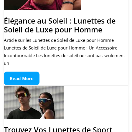
Élégance au Soleil : Lunettes de
Éléganc
Soleil de Luxe pour Homme
au
Article sur les Lunettes de Soleil de Luxe pour Homme
Soleil
Lunettes de Soleil de Luxe pour Homme : Un Accessoire
:
Incontournable Les lunettes de soleil ne sont pas seulement
Lunette
un
de
Read
Read More
Soleil
More
de
Luxe
pour
Homme
Trouvez Vos Lunettes de Sport