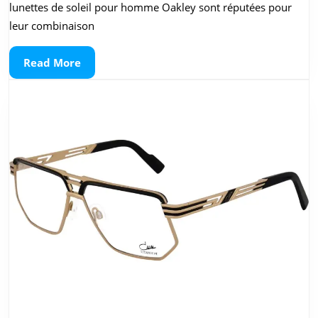
de
lunettes de soleil pour homme Oakley sont réputées pour
soleil
leur combinaison
pour
Read
Read More
homm
More
Oakley
:
Style
et
perfor
au
rendez
vous