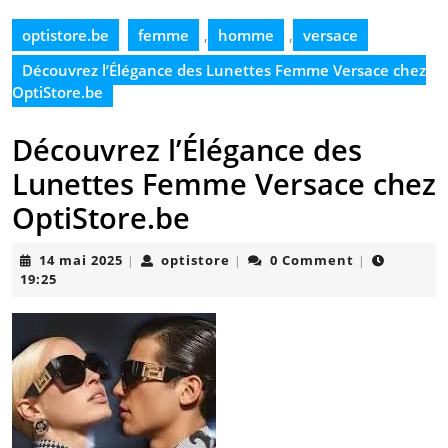
optistore.be
femme
,
homme
,
versace
Découvrez l’Élégance des Lunettes Femme Versace chez
OptiStore.be
Découvrez l’Élégance des
Lunettes Femme Versace chez
OptiStore.be
14
optistore
14 mai 2025
optistore
0 Comment
|
|
|
mai
19:25
2025