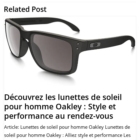
l’article
Related Post
Previous
Next
post:
post:
Découvrez les lunettes de soleil
pour homme Oakley : Style et
Découv
performance au rendez-vous
les
Article: Lunettes de soleil pour homme Oakley Lunettes de
lunette
soleil pour homme Oakley : Alliez style et performance Les