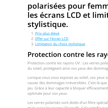
polarisées pour femme
les écrans LCD et limi
stylistique.
Prix plus élevé
Effet sur l’écran LCD
Limitation du choix stylistique
Protection contre les ra
Protection contre les rayons UV : Les verres pola
du soleil, protégeant ainsi vos yeux des dommag
Lorsque vous vous exposez au soleil, vos yeux s
causer des dommages irréversibles. C’est là que 
jeu. Grâce à leur capacité à bloquer efficacement
optimale pour vos yeux.
Les verres polarisés sont dotés d’un filtre spéci
mais aussi les rayons UV nocifs. Cela signifie qu