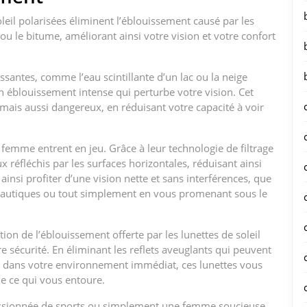
leil polarisées éliminent l’éblouissement causé par les
e ou le bitume, améliorant ainsi votre vision et votre confort
santes, comme l’eau scintillante d’un lac ou la neige
un éblouissement intense qui perturbe votre vision. Cet
ais aussi dangereux, en réduisant votre capacité à voir
r femme entrent en jeu. Grâce à leur technologie de filtrage
x réfléchis par les surfaces horizontales, réduisant ainsi
nsi profiter d’une vision nette et sans interférences, que
 nautiques ou tout simplement en vous promenant sous le
tion de l’éblouissement offerte par les lunettes de soleil
e sécurité. En éliminant les reflets aveuglants qui peuvent
u dans votre environnement immédiat, ces lunettes vous
e ce qui vous entoure.
assionnée de sports ou simplement une femme soucieuse