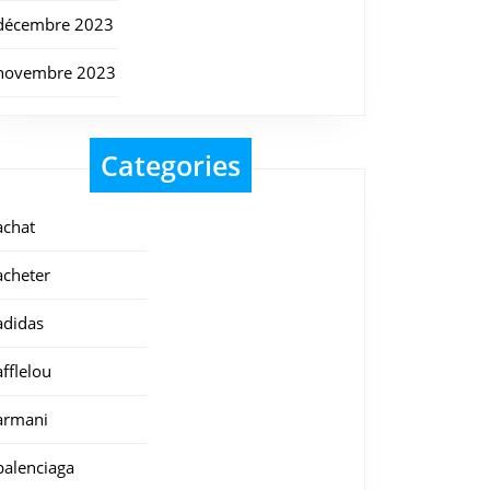
décembre 2023
novembre 2023
Categories
achat
acheter
adidas
afflelou
armani
balenciaga