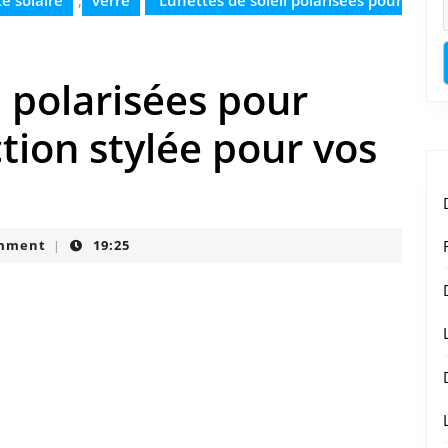
e solaire
,
verre
Lunettes de soleil polarisées pour
l polarisées pour
tion stylée pour vos
mment
19:25
|