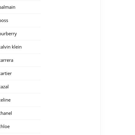
balmain
boss
burberry
calvin klein
carrera
cartier
cazal
celine
chanel
chloe