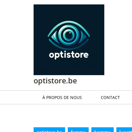
Passer
au
contenu
Passer
au
contenu
optistore.be
À PROPOS DE NOUS
CONTACT