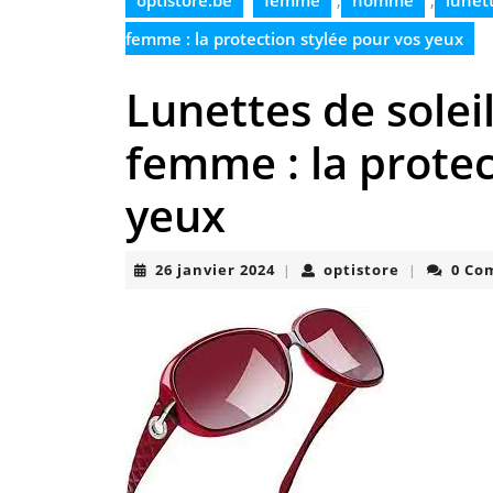
optistore.be
femme
,
homme
,
lunett
femme : la protection stylée pour vos yeux
Lunettes de solei
femme : la protec
yeux
26
optistore
26 janvier 2024
optistore
0 Co
|
|
janvier
2024