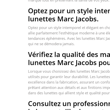
marque tout en préservant la santé de vos yeux.
Optez pour un style inte
lunettes Marc Jacobs.
Optez pour un style intemporel et élégant en c
allie parfaitement l’esthétique moderne à une él
tendances éphémères. Avec les lunettes Marc Jac
qui ne se démodera jamais.
Vérifiez la qualité des ma
lunettes Marc Jacobs pour
Lorsque vous choisissez des lunettes Marc Jacobs, 
utilisés pour garantir leur durabilité. Les lunet
excellence dans la fabrication, assurant un confo
prêtant attention aux détails et aux finitions im
dans des lunettes qui allient style et qualité po
Consultez un professionn