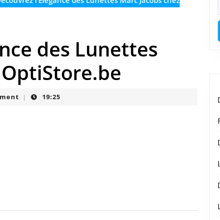
écouvrez l’Élégance des Lunettes Marc Jacobs chez
ance des Lunettes
 OptiStore.be
mment
19:25
|