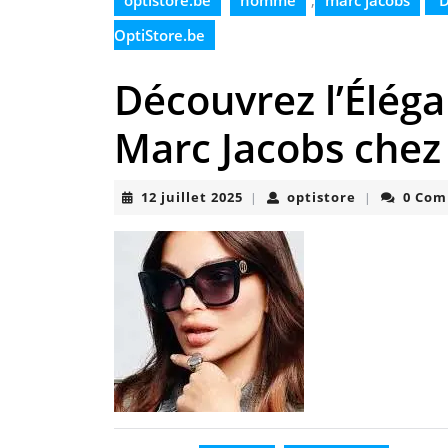
optistore.be
homme
,
marc jacobs
D
OptiStore.be
Découvrez l’Élég
Marc Jacobs chez
12
optistore
12 juillet 2025
optistore
0 Co
|
|
juillet
2025