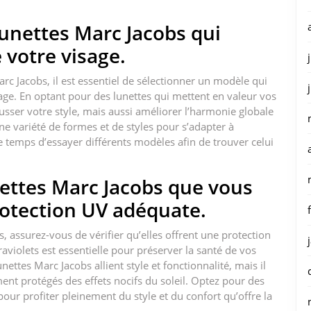
lunettes Marc Jacobs qui
 votre visage.
rc Jacobs, il est essentiel de sélectionner un modèle qui
age. En optant pour des lunettes qui mettent en valeur vos
sser votre style, mais aussi améliorer l’harmonie globale
ne variété de formes et de styles pour s’adapter à
e temps d’essayer différents modèles afin de trouver celui
nettes Marc Jacobs que vous
rotection UV adéquate.
, assurez-vous de vérifier qu’elles offrent une protection
aviolets est essentielle pour préserver la santé de vos
nettes Marc Jacobs allient style et fonctionnalité, mais il
ent protégés des effets nocifs du soleil. Optez pour des
our profiter pleinement du style et du confort qu’offre la