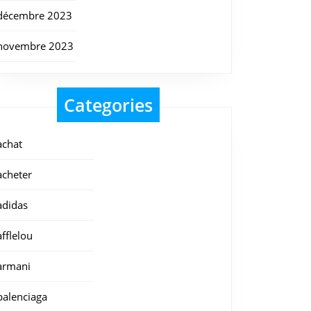
décembre 2023
novembre 2023
Categories
achat
acheter
adidas
afflelou
armani
balenciaga