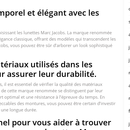
mporel et élégant avec les
hoisissant les lunettes Marc Jacobs. La marque renommée
égance classique, offrant des modèles qui transcendent les
obs, vous pouvez être sûr d’arborer un look sophistiqué
tériaux utilisés dans les
 assurer leur durabilité.
il est essentiel de vérifier la qualité des matériaux
tes de cette marque renommée se distinguent par leur
rt optimal et une résistance à l’épreuve du temps. En
peccables des montures, vous pouvez être certain d’investir
ur une longue durée.
el pour vous aider à trouver