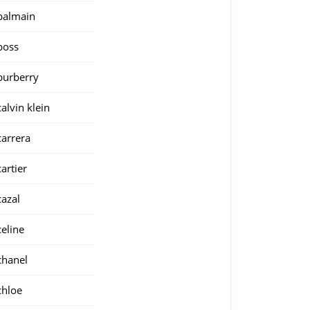
balmain
boss
burberry
calvin klein
carrera
cartier
cazal
celine
chanel
chloe