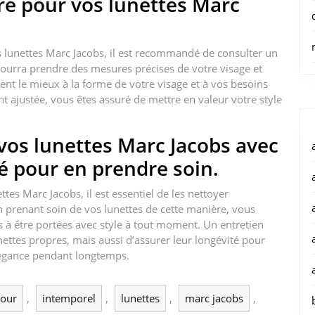
re pour vos lunettes Marc
s lunettes Marc Jacobs, il est recommandé de consulter un
 pourra prendre des mesures précises de votre visage et
ient le mieux à la forme de votre visage et à vos besoins
 ajustée, vous êtes assuré de mettre en valeur votre style
vos lunettes Marc Jacobs avec
é pour en prendre soin.
ttes Marc Jacobs, il est essentiel de les nettoyer
n prenant soin de vos lunettes de cette manière, vous
es à être portées avec style à tout moment. Un entretien
ettes propres, mais aussi d’assurer leur longévité pour
élégance pendant longtemps.
our
,
intemporel
,
lunettes
,
marc jacobs
,