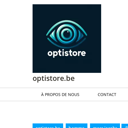
Passer
au
contenu
Passer
au
contenu
optistore.be
À PROPOS DE NOUS
CONTACT