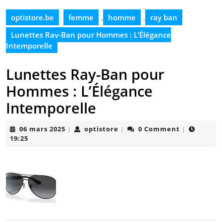
optistore.be
femme
,
homme
,
ray ban
Lunettes Ray-Ban pour Hommes : L’Élégance
Intemporelle
Lunettes Ray-Ban pour
Hommes : L’Élégance
Intemporelle
06
optistore
06 mars 2025
optistore
0 Comment
|
|
|
mars
19:25
2025