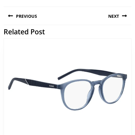
Navigation
PREVIOUS
NEXT
de
l’article
Related Post
Previous
Next
post:
post: