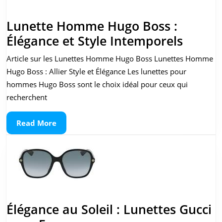
Lunette Homme Hugo Boss :
Lunet
Élégance et Style Intemporels
Homm
Article sur les Lunettes Homme Hugo Boss Lunettes Homme
Hugo
Hugo Boss : Allier Style et Élégance Les lunettes pour
Boss
hommes Hugo Boss sont le choix idéal pour ceux qui
:
recherchent
Élégan
Read
Read More
et
More
Style
Intem
Élégance au Soleil : Lunettes Gucci