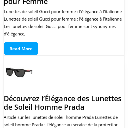
Élégance
pour Femme
au
Lunettes de soleil Gucci pour femme : l’élégance à l’italienne
Soleil
Lunettes de soleil Gucci pour femme : l’élégance à l’italienne
:
Les lunettes de soleil Gucci pour femme sont synonymes
Lunettes
d’élégance,
Gucci
Read
Read More
pour
More
Femme
Découvrez l’Élégance des Lunettes
Découvrez
de Soleil Homme Prada
l’Élégance
Article sur les lunettes de soleil homme Prada Lunettes de
des
soleil homme Prada : l’élégance au service de la protection