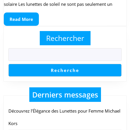
Lunettes
solaire Les lunettes de soleil ne sont pas seulement un
de
Read
Read More
Soleil
More
Homme
Rechercher
Prada
Recherche
Derniers messages
Découvrez l’Élégance des Lunettes pour Femme Michael
Kors