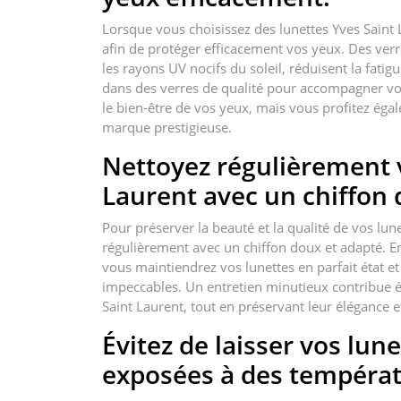
Lorsque vous choisissez des lunettes Yves Saint 
afin de protéger efficacement vos yeux. Des verr
les rayons UV nocifs du soleil, réduisent la fatigu
dans des verres de qualité pour accompagner vo
le bien-être de vos yeux, mais vous profitez égal
marque prestigieuse.
Nettoyez régulièrement v
Laurent avec un chiffon 
Pour préserver la beauté et la qualité de vos lune
régulièrement avec un chiffon doux et adapté. En é
vous maintiendrez vos lunettes en parfait état et
impeccables. Un entretien minutieux contribue é
Saint Laurent, tout en préservant leur élégance et
Évitez de laisser vos lun
exposées à des températ