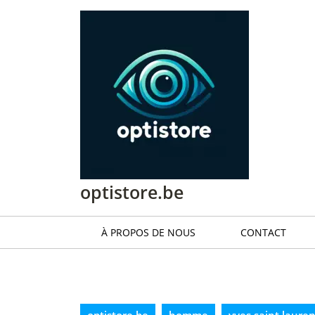
Passer
au
contenu
Passer
au
contenu
optistore.be
À PROPOS DE NOUS
CONTACT