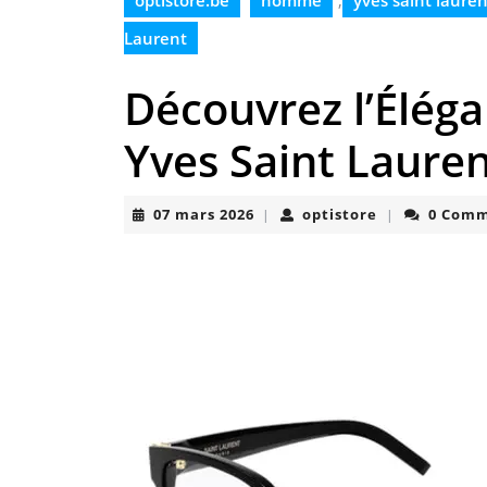
optistore.be
homme
,
yves saint lauren
Laurent
Découvrez l’Élég
Yves Saint Laure
07
optistore
07 mars 2026
optistore
0 Com
|
|
mars
2026