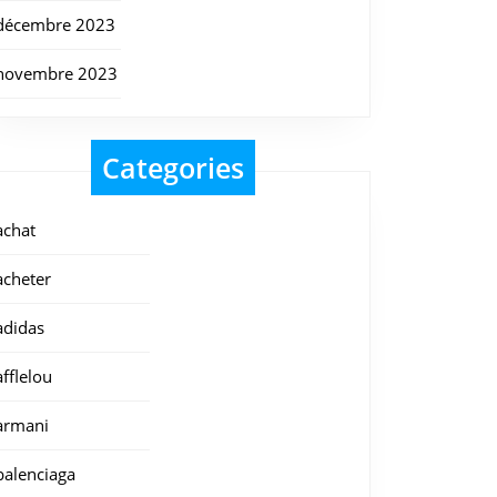
décembre 2023
novembre 2023
Categories
achat
acheter
adidas
afflelou
armani
balenciaga