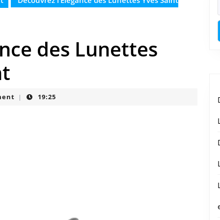
t
Découvrez l’Élégance des Lunettes Yves Saint
ance des Lunettes
nt
ment
19:25
|