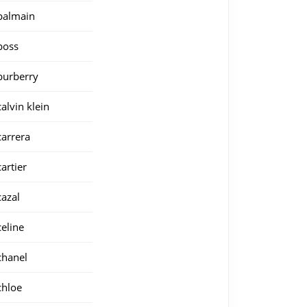
balmain
boss
burberry
calvin klein
carrera
cartier
cazal
celine
chanel
chloe