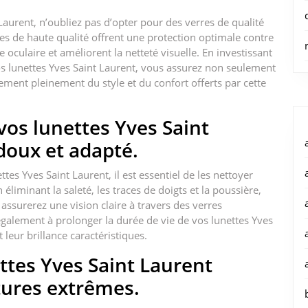
Laurent, n’oubliez pas d’opter pour des verres de qualité
es de haute qualité offrent une protection optimale contre
e oculaire et améliorent la netteté visuelle. En investissant
s lunettes Yves Saint Laurent, vous assurez non seulement
ement pleinement du style et du confort offerts par cette
os lunettes Yves Saint
doux et adapté.
ttes Yves Saint Laurent, il est essentiel de les nettoyer
liminant la saleté, les traces de doigts et la poussière,
 assurerez une vision claire à travers des verres
galement à prolonger la durée de vie de vos lunettes Yves
 leur brillance caractéristiques.
ettes Yves Saint Laurent
ures extrêmes.