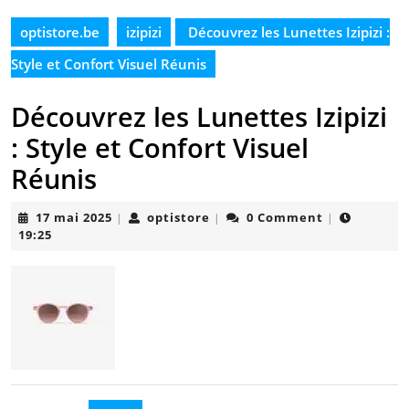
optistore.be
izipizi
Découvrez les Lunettes Izipizi :
Style et Confort Visuel Réunis
Découvrez les Lunettes Izipizi
: Style et Confort Visuel
Réunis
17
optistore
17 mai 2025
optistore
0 Comment
|
|
|
mai
19:25
2025