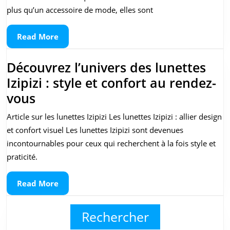
Izipi
plus qu’un accessoire de mode, elles sont
:
Read
Read More
Styl
More
et
Découvrez l’univers des lunettes
Prot
Izipizi : style et confort au rendez-
sou
Découvrez
vous
le
l’univers
Sole
Article sur les lunettes Izipizi Les lunettes Izipizi : allier design
des
et confort visuel Les lunettes Izipizi sont devenues
Bril
lunettes
incontournables pour ceux qui recherchent à la fois style et
Izipizi
praticité.
:
Read
Read More
style
More
et
Rechercher
confort