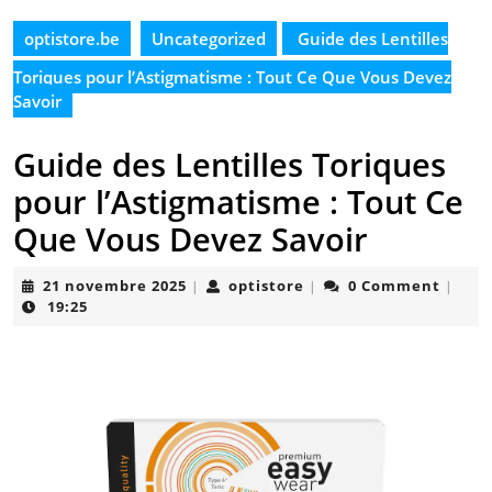
optistore.be
Uncategorized
Guide des Lentilles
Toriques pour l’Astigmatisme : Tout Ce Que Vous Devez
Savoir
Guide des Lentilles Toriques
pour l’Astigmatisme : Tout Ce
Que Vous Devez Savoir
21
optistore
21 novembre 2025
optistore
0 Comment
|
|
|
novembre
19:25
2025