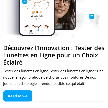
Découvrez l’Innovation : Tester des
Lunettes en Ligne pour un Choix
Découvrez
Éclairé
l’Innovation
Tester des lunettes en ligne Tester des lunettes en ligne : une
:
nouvelle façon pratique de choisir vos montures De nos
Tester
jours, la technologie a rendu possible ce qui était
des
Read
Read More
Lunettes
More
en