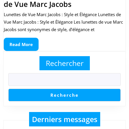
Découvrez
de Vue Marc Jacobs
l’Élégance
Lunettes de Vue Marc Jacobs : Style et Élégance Lunettes de
des
Vue Marc Jacobs : Style et Élégance Les lunettes de vue Marc
Lunettes
Jacobs sont synonymes de style, d’élégance et
de
Read
Read More
Vue
More
Marc
Rechercher
Jacobs
Recherche
Derniers messages