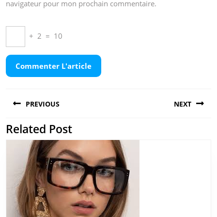
navigateur pour mon prochain commentaire.
+
2
=
10
Navigation
PREVIOUS
NEXT
de
l’article
Related Post
Previous
Next
post:
post: