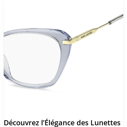
Ligne
pour
un
Choix
Éclairé
Découvrez l’Élégance des Lunettes