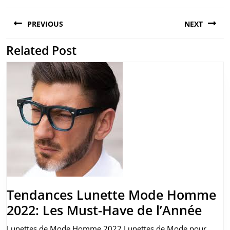
Navigation
PREVIOUS
NEXT
de
l’article
Related Post
Previous
Next
post:
post:
Tendances Lunette Mode Homme
Ten
2022: Les Must-Have de l’Année
Lune
Lunettes de Mode Homme 2022 Lunettes de Mode pour