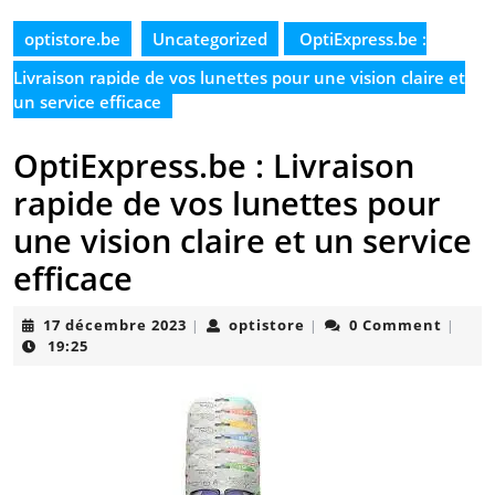
optistore.be
Uncategorized
OptiExpress.be :
Livraison rapide de vos lunettes pour une vision claire et
un service efficace
OptiExpress.be : Livraison
rapide de vos lunettes pour
une vision claire et un service
efficace
17
optistore
17 décembre 2023
optistore
0 Comment
|
|
|
décembre
19:25
2023