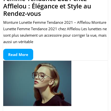
Afflelou : Élégance et Style au
Montures
Rendez-vous
de
Monture Lunette Femme Tendance 2021 – Afflelou Monture
Lunettes
Lunette Femme Tendance 2021 chez Afflelou Les lunettes ne
pour
sont plus seulement un accessoire pour corriger la vue, mais
Femme
aussi un véritable
Tendance
Read
Read More
2021
More
chez
Afflelou
:
Élégance
et
Style
au