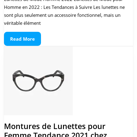
Mod
Homme en 2022 : Les Tendances à Suivre Les lunettes ne
Ho
sont plus seulement un accessoire fonctionnel, mais un
2022
véritable élément
Les
Read
Read More
Must
More
Hav
de
l’An
Montures de Lunettes pour
Femme Tendance 2021 chez