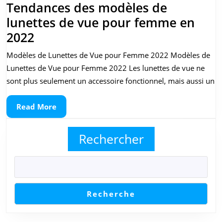
Tendances des modèles de
Rendez-
lunettes de vue pour femme en
vous
Tendances
2022
des
Modèles de Lunettes de Vue pour Femme 2022 Modèles de
modèles
Lunettes de Vue pour Femme 2022 Les lunettes de vue ne
de
sont plus seulement un accessoire fonctionnel, mais aussi un
lunettes
Read
Read More
de
More
vue
Rechercher
pour
femme
en
2022
Recherche