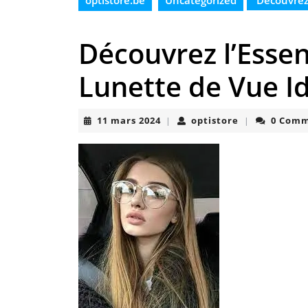
optistore.be
Uncategorized
Découvrez 
Découvrez l’Essen
Lunette de Vue I
11
optistore
11 mars 2024
optistore
0 Com
|
|
mars
2024