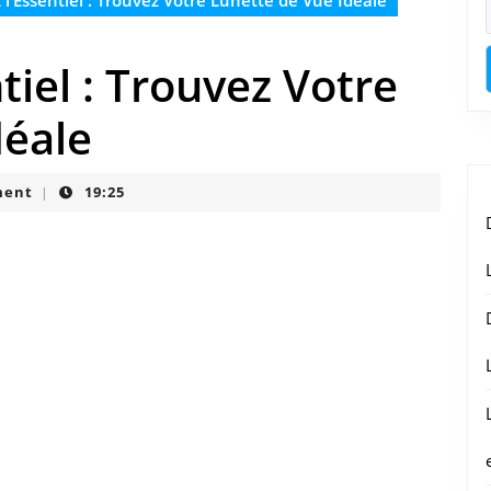
l’Essentiel : Trouvez Votre Lunette de Vue Idéale
tiel : Trouvez Votre
déale
ment
19:25
|