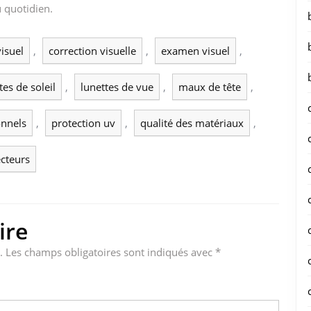
u quotidien.
visuel
,
correction visuelle
,
examen visuel
,
tes de soleil
,
lunettes de vue
,
maux de tête
,
onnels
,
protection uv
,
qualité des matériaux
,
ecteurs
ire
.
Les champs obligatoires sont indiqués avec
*