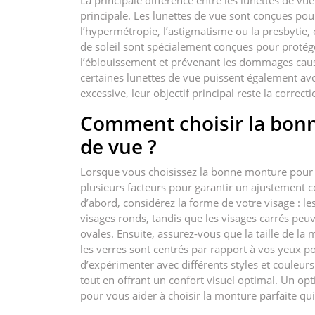
La principale différence entre les lunettes de vue 
principale. Les lunettes de vue sont conçues pour
l’hypermétropie, l’astigmatisme ou la presbytie, o
de soleil sont spécialement conçues pour protége
l’éblouissement et prévenant les dommages caus
certaines lunettes de vue puissent également avo
excessive, leur objectif principal reste la correc
Comment choisir la bon
de vue ?
Lorsque vous choisissez la bonne monture pour v
plusieurs facteurs pour garantir un ajustement 
d’abord, considérez la forme de votre visage : 
visages ronds, tandis que les visages carrés pe
ovales. Ensuite, assurez-vous que la taille de la 
les verres sont centrés par rapport à vos yeux p
d’expérimenter avec différents styles et couleur
tout en offrant un confort visuel optimal. Un op
pour vous aider à choisir la monture parfaite qu