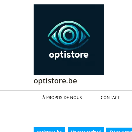
Passer
au
contenu
Passer
au
contenu
optistore.be
À PROPOS DE NOUS
CONTACT