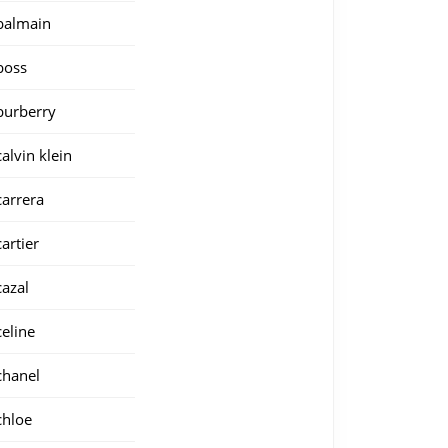
balmain
boss
burberry
calvin klein
carrera
cartier
cazal
celine
chanel
chloe