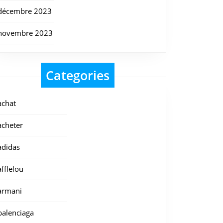
décembre 2023
novembre 2023
Categories
achat
acheter
adidas
afflelou
armani
balenciaga