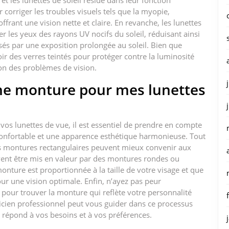
et les lunettes de soleil réside dans leur fonction
 corriger les troubles visuels tels que la myopie,
ffrant une vision nette et claire. En revanche, les lunettes
r les yeux des rayons UV nocifs du soleil, réduisant ainsi
és par une exposition prolongée au soleil. Bien que
ir des verres teintés pour protéger contre la luminosité
tion des problèmes de vision.
ne monture pour mes lunettes
os lunettes de vue, il est essentiel de prendre en compte
confortable et une apparence esthétique harmonieuse. Tout
les montures rectangulaires peuvent mieux convenir aux
uvent être mis en valeur par des montures rondes ou
monture est proportionnée à la taille de votre visage et que
our une vision optimale. Enfin, n’ayez pas peur
s pour trouver la monture qui reflète votre personnalité
ticien professionnel peut vous guider dans ce processus
i répond à vos besoins et à vos préférences.