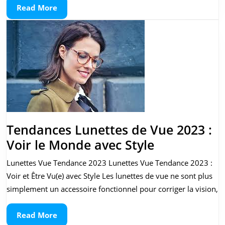
Read
Read More
Les
More
lunettes
Miu
Miu,
symboles
de
style
et
Tendances Lunettes de Vue 2023 :
de
Tendances
Voir le Monde avec Style
raffinement
Lunettes
Lunettes Vue Tendance 2023 Lunettes Vue Tendance 2023 :
de
Voir et Être Vu(e) avec Style Les lunettes de vue ne sont plus
Vue
simplement un accessoire fonctionnel pour corriger la vision,
2023
Read
Read More
: