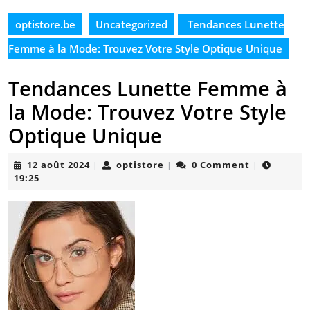
optistore.be
Uncategorized
Tendances Lunette
Femme à la Mode: Trouvez Votre Style Optique Unique
Tendances Lunette Femme à
la Mode: Trouvez Votre Style
Optique Unique
12
optistore
12 août 2024
optistore
0 Comment
|
|
|
août
19:25
2024