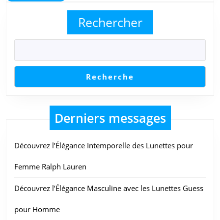
More
Voir
Rechercher
le
Monde
avec
Style
Recherche
Derniers messages
Découvrez l’Élégance Intemporelle des Lunettes pour
Femme Ralph Lauren
Découvrez l’Élégance Masculine avec les Lunettes Guess
pour Homme