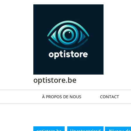
Passer
au
contenu
Passer
au
contenu
optistore.be
À PROPOS DE NOUS
CONTACT