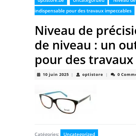
optistore.be
Uncategorized
Niveau de 
indispensable pour des travaux impeccables
Niveau de précisi
de niveau : un ou
pour des travaux
10
optistore
10 juin 2025
optistore
0 Comm
|
|
juin
2025
Catégories:
Uncategorized