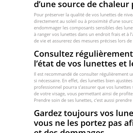
d’une source de chaleur
Pour préserver la qualité de vos lunettes de nivea
directement au soleil ou à proximité d’une sour
endommager les composants sensibles des lunettes,
à ranger vos lunettes dans un endroit frais et à 
de vie et assurerez des mesures précises lors de
Consultez régulièrement 
l’état de vos lunettes et 
Il est recommandé de consulter régulièrement un o
si nécessaire. En effet, des lunettes bien ajustée
professionnel pourra s’assurer que vos lunettes 
de votre visage, vous permettant ainsi de profite
Prendre soin de ses lunettes, c’est aussi prendre
Gardez toujours vos lune
vous ne les portez pas af
et des dommages.