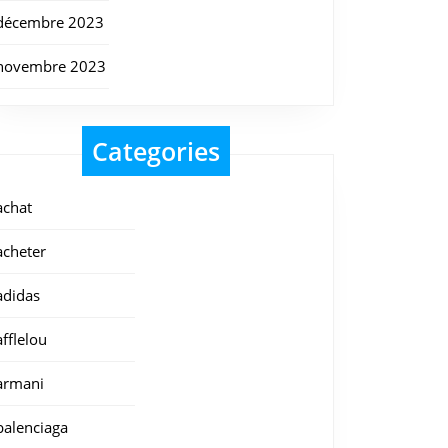
décembre 2023
novembre 2023
Categories
achat
acheter
adidas
afflelou
armani
balenciaga