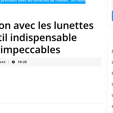
précision avec les lunettes de niveau : un outil
on avec les lunettes
til indispensable
 impeccables
ent
19:25
|