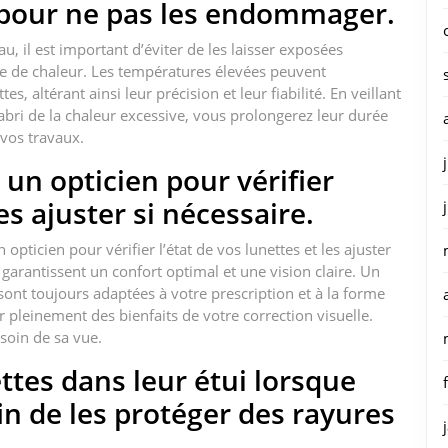
 pour ne pas les endommager.
u, il est important d’éviter de les laisser exposées
ce de chaleur. Les températures élevées peuvent
 altérant ainsi leur précision et leur fiabilité. En veillant
l’abri de la chaleur excessive, vous prolongerez leur durée
 vos travaux.
un opticien pour vérifier
les ajuster si nécessaire.
pticien pour vérifier l’état de vos lunettes et les ajuster
s garantissent un confort optimal et une vision claire. Un
sont toujours adaptées à votre prescription et à la forme
r pleinement des bienfaits de votre correction visuelle.
 soin de sa vue.
ttes dans leur étui lorsque
in de les protéger des rayures