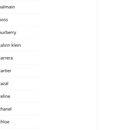
balmain
boss
burberry
calvin klein
carrera
cartier
cazal
celine
chanel
chloe