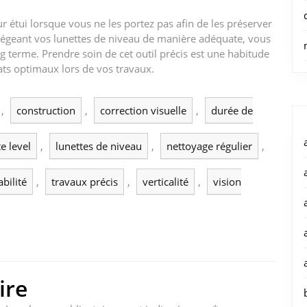
ur étui lorsque vous ne les portez pas afin de les préserver
égeant vos lunettes de niveau de manière adéquate, vous
long terme. Prendre soin de cet outil précis est une habitude
ats optimaux lors de vos travaux.
,
construction
,
correction visuelle
,
durée de
e level
,
lunettes de niveau
,
nettoyage régulier
,
abilité
,
travaux précis
,
verticalité
,
vision
ire