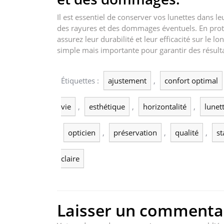
Il est essentiel de conserver vos lunettes dans le
des rayures et des dommages éventuels. En prot
assurez leur durabilité et leur efficacité sur le 
simple mais importante pour garantir des résult
Étiquettes :
ajustement
,
confort optimal
vie
,
esthétique
,
horizontalité
,
lunett
opticien
,
préservation
,
qualité
,
st
claire
Laisser un commenta