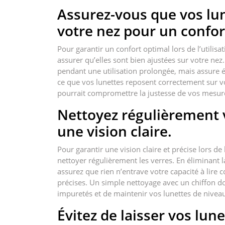
Assurez-vous que vos lun
votre nez pour un confor
Pour garantir un confort optimal lors de l’utilisat
assurer qu’elles sont bien ajustées sur votre n
pendant une utilisation prolongée, mais assure é
ce que vos lunettes reposent correctement sur vo
pourrait compromettre la justesse de vos mesur
Nettoyez régulièrement 
une vision claire.
Pour garantir une vision claire et précise lors de l
nettoyer régulièrement les verres. En éliminant la
assurez que rien n’entrave votre capacité à lire c
précises. Un simple nettoyage avec un chiffon do
impuretés et de maintenir vos lunettes de niveau
Évitez de laisser vos lune