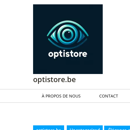
Passer
au
contenu
Passer
au
contenu
optistore.be
À PROPOS DE NOUS
CONTACT