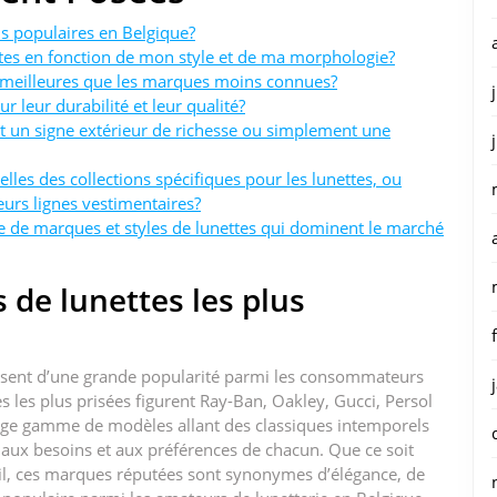
us populaires en Belgique?
es en fonction de mon style et de ma morphologie?
t meilleures que les marques moins connues?
r leur durabilité et leur qualité?
st un signe extérieur de richesse ou simplement une
les des collections spécifiques pour les lunettes, ou
eurs lignes vestimentaires?
ère de marques et styles de lunettes qui dominent le marché
 de lunettes les plus
issent d’une grande popularité parmi les consommateurs
s les plus prisées figurent Ray-Ban, Oakley, Gucci, Persol
rge gamme de modèles allant des classiques intemporels
 aux besoins et aux préférences de chacun. Que ce soit
eil, ces marques réputées sont synonymes d’élégance, de