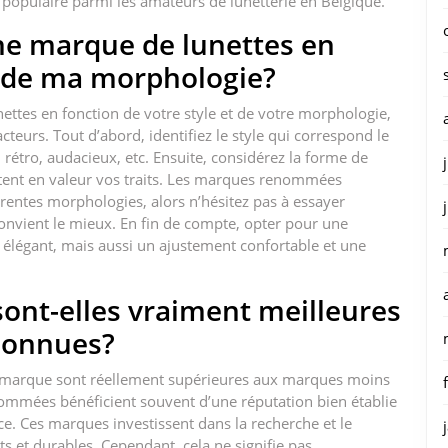
ix populaire parmi les amateurs de lunetterie en Belgique.
ne marque de lunettes en
t de ma morphologie?
nettes en fonction de votre style et de votre morphologie,
cteurs. Tout d’abord, identifiez le style qui correspond le
rétro, audacieux, etc. Ensuite, considérez la forme de
tent en valeur vos traits. Les marques renommées
rentes morphologies, alors n’hésitez pas à essayer
convient le mieux. En fin de compte, opter pour une
élégant, mais aussi un ajustement confortable et une
ont-elles vraiment meilleures
connues?
de marque sont réellement supérieures aux marques moins
ommées bénéficient souvent d’une réputation bien établie
e. Ces marques investissent dans la recherche et le
 et durables. Cependant, cela ne signifie pas