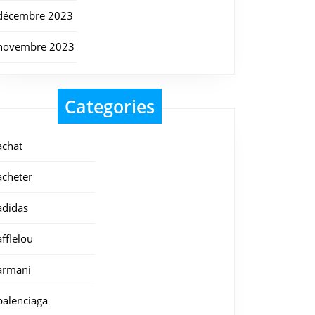
décembre 2023
novembre 2023
Categories
achat
acheter
adidas
afflelou
armani
balenciaga