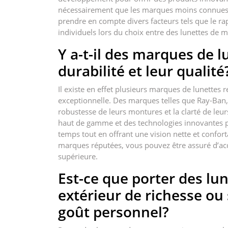
nécessairement que les marques moins connues p
prendre en compte divers facteurs tels que le rapp
individuels lors du choix entre des lunettes d
Y a-t-il des marques de 
durabilité et leur qualité
Il existe en effet plusieurs marques de lunettes 
exceptionnelle. Des marques telles que Ray-Ban,
robustesse de leurs montures et la clarté de leu
haut de gamme et des technologies innovantes po
temps tout en offrant une vision nette et conforta
marques réputées, vous pouvez être assuré d’acqué
supérieure.
Est-ce que porter des lu
extérieur de richesse o
goût personnel?