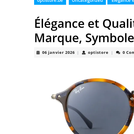
optistore.be
Uncategorized
Élégance e
Élégance et Quali
Marque, Symboles
06
optistore
06 janvier 2026
optistore
0 Co
|
|
janvier
2026