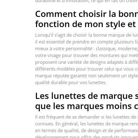
durabilité et d’innovation, ce qui en fait un cho
Comment choisir la bon
fonction de mon style e
Lorsqu’il s’agit de choisir la bonne marque de lu
il est essentiel de prendre en compte plusieurs fa
mieux à votre personnalité : classique, moderne, 
votre visage pour trouver des montures qui met
proposent une variété de designs adaptés à diffé
différents modèles pour trouver celui qui vous 
marque réputée garantit non seulement un style 
qualité durable pour vos lunettes.
Les lunettes de marque s
que les marques moins 
Il est fréquent de se demander si les lunettes 
connues. En général, les lunettes de marque ren
en termes de qualité, de design et de performanc
développement pour offrir des produits innovants