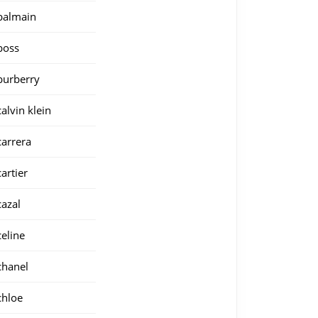
balmain
boss
burberry
calvin klein
carrera
cartier
cazal
celine
chanel
chloe