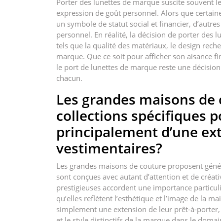
Porter des lunettes de marque suscite souvent le
expression de goût personnel. Alors que certai
un symbole de statut social et financier, d’autre
personnel. En réalité, la décision de porter des 
tels que la qualité des matériaux, le design rec
marque. Que ce soit pour afficher son aisance f
le port de lunettes de marque reste une décision 
chacun.
Les grandes maisons de 
collections spécifiques po
principalement d’une ext
vestimentaires?
Les grandes maisons de couture proposent généra
sont conçues avec autant d’attention et de créat
prestigieuses accordent une importance particulièr
qu’elles reflètent l’esthétique et l’image de la m
simplement une extension de leur prêt-à-porter, 
et le style distinctifs de la marque dans le domai