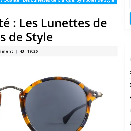
t Qualité : Les Lunettes de Marque, Symboles de Style
té : Les Lunettes de
 de Style
mment
19:25
|