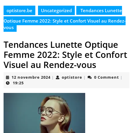
optistore.be
Uncategorized
Tendances Lunette
Optique Femme 2022: Style et Confort Visuel au Rendez-
vous
Tendances Lunette Optique
Femme 2022: Style et Confort
Visuel au Rendez-vous
12
optistore
12 novembre 2024
optistore
0 Comment
|
|
|
novembre
19:25
2024