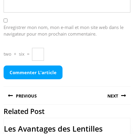
Enregistrer mon nom, mon e-mail et mon site web dans le
navigateur pour mon prochain commentaire.
two
+
six
=
Navigation
PREVIOUS
NEXT
de
l’article
Related Post
Previous
Next
post:
post:
Les Avantages des Lentilles