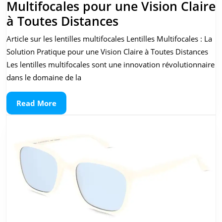
Multifocales pour une Vision Claire
Les
à Toutes Distances
Avantages
Article sur les lentilles multifocales Lentilles Multifocales : La
des
Solution Pratique pour une Vision Claire à Toutes Distances
Lentilles
Les lentilles multifocales sont une innovation révolutionnaire
Multifocales
dans le domaine de la
pour
Read
Read More
une
More
Vision
Claire
à
Toutes
Distances