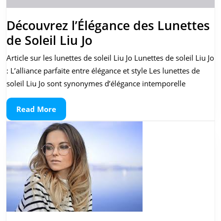
Découvrez l’Élégance des Lunettes
Découvrez
de Soleil Liu Jo
l’Élégance
Article sur les lunettes de soleil Liu Jo Lunettes de soleil Liu Jo
des
: L’alliance parfaite entre élégance et style Les lunettes de
Lunettes
soleil Liu Jo sont synonymes d’élégance intemporelle
de
Read
Read More
Soleil
More
Liu
Jo