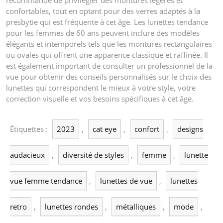
recommandé de privilégier des montures légères et
confortables, tout en optant pour des verres adaptés à la
presbytie qui est fréquente à cet âge. Les lunettes tendance
pour les femmes de 60 ans peuvent inclure des modèles
élégants et intemporels tels que les montures rectangulaires
ou ovales qui offrent une apparence classique et raffinée. Il
est également important de consulter un professionnel de la
vue pour obtenir des conseils personnalisés sur le choix des
lunettes qui correspondent le mieux à votre style, votre
correction visuelle et vos besoins spécifiques à cet âge.
Étiquettes :
2023
,
cat eye
,
confort
,
designs
audacieux
,
diversité de styles
,
femme
,
lunette
vue femme tendance
,
lunettes de vue
,
lunettes
retro
,
lunettes rondes
,
métalliques
,
mode
,