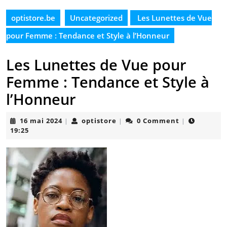
optistore.be
Uncategorized
Les Lunettes de Vue
pour Femme : Tendance et Style à l’Honneur
Les Lunettes de Vue pour
Femme : Tendance et Style à
l’Honneur
16
optistore
16 mai 2024
optistore
0 Comment
|
|
|
mai
19:25
2024