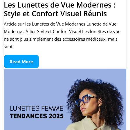
Les Lunettes de Vue Modernes :
Les
Style et Confort Visuel Réunis
Lunett
Article sur les Lunettes de Vue Modernes Lunette de Vue
de
Moderne : Allier Style et Confort Visuel Les lunettes de vue
Vue
ne sont plus simplement des accessoires médicaux, mais
Moder
sont
:
Read
Read More
Style
More
et
Confor
Visuel
Réunis