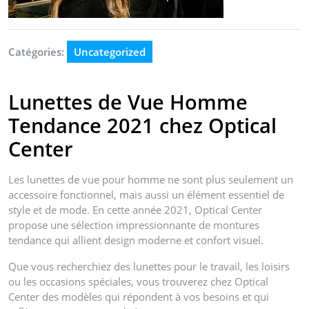
Catégories:
Uncategorized
Lunettes de Vue Homme
Tendance 2021 chez Optical
Center
Les lunettes de vue pour homme ne sont plus seulement un
accessoire fonctionnel, mais aussi un élément essentiel de
style et de mode. En cette année 2021, Optical Center
propose une sélection impressionnante de montures
tendance qui allient design moderne et confort visuel.
Que vous recherchiez des lunettes pour le travail, les loisirs
ou les occasions spéciales, vous trouverez chez Optical
Center des modèles qui répondent à vos besoins et qui