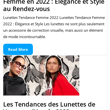
Femme en 2022 : Élégance et Style
Les
au Rendez-vous
Lunettes
Lunettes Tendance Femme 2022 Lunettes Tendance Femme
Tendance
2022 : Élégance et Style Les lunettes ne sont plus seulement
pour
un accessoire de correction visuelle, mais aussi un élément
Femme
de mode incontournable.
en
Read
Read More
2022
More
:
Élégance
et
Style
au
Rendez-
Les Tendances des Lunettes de
vous