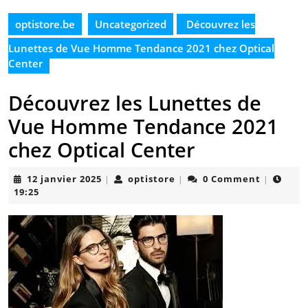
optistore.be
Uncategorized
Découvrez les
Lunettes de Vue Homme Tendance 2021 chez Optical
Center
Découvrez les Lunettes de
Vue Homme Tendance 2021
chez Optical Center
12
optistore
12 janvier 2025
optistore
0 Comment
|
|
|
janvier
19:25
2025