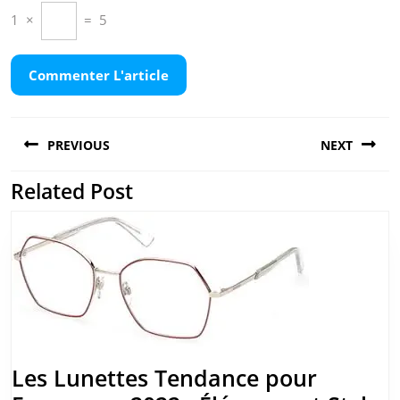
1
×
=
5
Navigation
PREVIOUS
NEXT
de
l’article
Related Post
Previous
Next
post:
post:
Les Lunettes Tendance pour