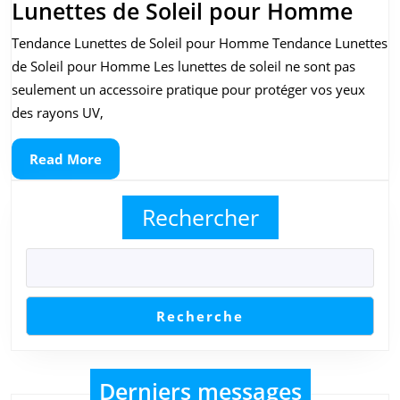
Les
Lunettes de Soleil pour Homme
Dern
Tendance Lunettes de Soleil pour Homme Tendance Lunettes
Ten
de Soleil pour Homme Les lunettes de soleil ne sont pas
en
seulement un accessoire pratique pour protéger vos yeux
Lune
des rayons UV,
de
Read
Read More
Solei
More
pou
Rechercher
Ho
Recherche
Derniers messages