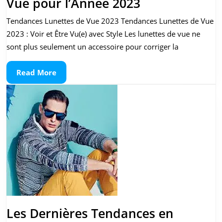
Les
Vue pour l’Année 2023
Tendances
Tendances Lunettes de Vue 2023 Tendances Lunettes de Vue
des
2023 : Voir et Être Vu(e) avec Style Les lunettes de vue ne
Lunettes
sont plus seulement un accessoire pour corriger la
de
Read
Read More
Vue
More
pour
l’Année
2023
Les Dernières Tendances en