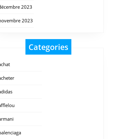
décembre 2023
novembre 2023
Categories
achat
acheter
adidas
afflelou
armani
balenciaga