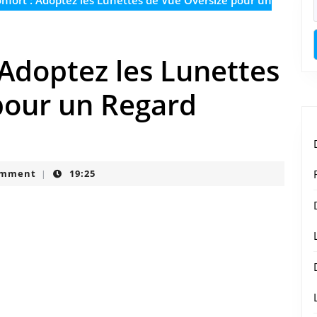
onfort : Adoptez les Lunettes de Vue Oversize pour un
: Adoptez les Lunettes
pour un Regard
omment
19:25
|