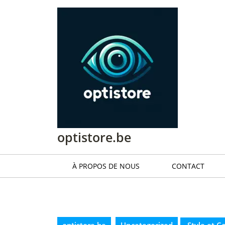
Passer
au
contenu
Passer
au
contenu
optistore.be
À PROPOS DE NOUS
CONTACT