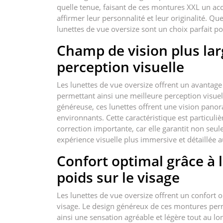
quelle tenue, faisant de ces montures XXL un acc
affirmer leur personnalité et leur originalité. Qu
lunettes de vue oversize sont un choix parfait po
Champ de vision plus la
perception visuelle
Les lunettes de vue oversize offrent un avantage
permettant ainsi une meilleure perception visuel
généreuse, ces lunettes offrent une vision panora
environnants. Cette caractéristique est particul
correction importante, car elle garantit non seu
expérience visuelle plus immersive et détaillée a
Confort optimal grâce à l
poids sur le visage
Les lunettes de vue oversize offrent un confort o
visage. Le design généreux de ces montures perm
ainsi une sensation agréable et légère tout au lo