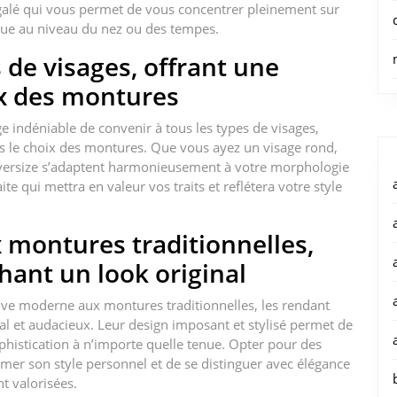
négalé qui vous permet de vous concentrer pleinement sur
tigue au niveau du nez ou des tempes.
 de visages, offrant une
ix des montures
e indéniable de convenir à tous les types de visages,
ns le choix des montures. Que vous ayez un visage rond,
 oversize s’adaptent harmonieusement à votre morphologie
te qui mettra en valeur vos traits et reflétera votre style
 montures traditionnelles,
hant un look original
tive moderne aux montures traditionnelles, les rendant
al et audacieux. Leur design imposant et stylisé permet de
histication à n’importe quelle tenue. Opter pour des
rmer son style personnel et de se distinguer avec élégance
nt valorisées.