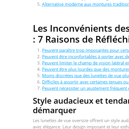
Alternative moderne aux montures traditionn
Les Inconvénients de
: 7 Raisons de Réfléch
Peuvent paraître trop imposantes pour cert
Peuvent être inconfortables à porter avec 
Peuvent limiter le champ de vision latéral en
Peuvent être plus lourdes que des montures
Moins discrètes que des lunettes de vue plu
Difficiles à assortir avec certaines tenues o
Peuvent nécessiter un ajustement fréquent e
Style audacieux et tenda
démarquer
Les lunettes de vue oversize offrent un style a
avec élégance. Leur design imposant et leur est