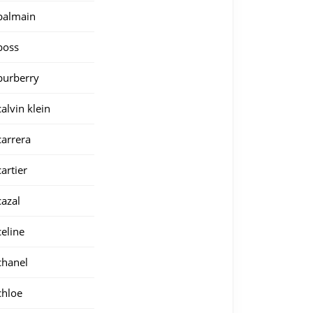
balmain
boss
burberry
calvin klein
carrera
cartier
cazal
celine
chanel
chloe