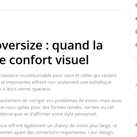
versize : quand la
 confort visuel
cessoire incontournable pour ceux et celles qui veulent
ges et imposantes offrent non seulement une esthétique
 à leurs verres spacieux.
seulement de corriger vos problèmes de vision, mais aussi
ue vous optiez pour des formes rondes, carrées ou cat-
émarquer et d’affirmer votre style personnel.
rsize offrent également un champ de vision plus large, ce
rsonnes ayant des corrections importantes. Leur design