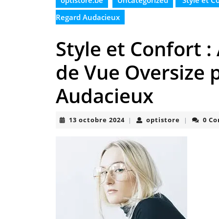
optistore.be
Uncategorized
Style et C
Regard Audacieux
Style et Confort 
de Vue Oversize 
Audacieux
13
optistore
13 octobre 2024
optistore
0 C
|
|
octobre
2024