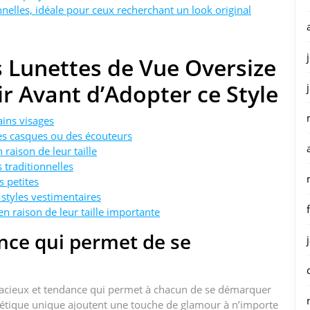
elles, idéale pour ceux recherchant un look original
s Lunettes de Vue Oversize
ir Avant d’Adopter ce Style
ains visages
des casques ou des écouteurs
 raison de leur taille
 traditionnelles
s petites
u styles vestimentaires
n raison de leur taille importante
nce qui permet de se
udacieux et tendance qui permet à chacun de se démarquer
hétique unique ajoutent une touche de glamour à n’importe