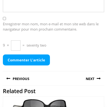
Enregistrer mon nom, mon e-mail et mon site web dans le
navigateur pour mon prochain commentaire.
9
×
=
seventy two
Navigation
PREVIOUS
NEXT
de
l’article
Related Post
Previous
Next
post:
post: