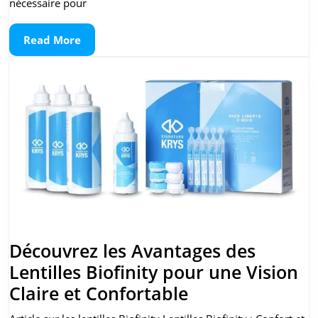
pour
nécessaire pour
femme
Read
Read More
au
More
visage
rond
:
Conseils
et
Styles
à
Adopter
Découvrez les Avantages des
Lentilles Biofinity pour une Vision
Découvrez
Claire et Confortable
les