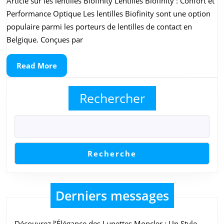
Article sur les lentilles Biofinity Lentilles Biofinity : Confort et
Avantages
Performance Optique Les lentilles Biofinity sont une option
des
populaire parmi les porteurs de lentilles de contact en
Lentilles
Belgique. Conçues par
Biofinity
Read
Read More
pour
More
une
Rechercher
Vision
Claire
et
Confortable
Recherche
Derniers messages
Découvrez l’Élégance des Lunettes Moncler : Un Style