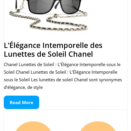
L’Élégance Intemporelle des
L’Élégance
Lunettes de Soleil Chanel
Intemporel
Chanel Lunettes de Soleil : L’Élégance Intemporelle sous le
des
Soleil Chanel Lunettes de Soleil : L’Élégance Intemporelle
Lunettes
sous le Soleil Les lunettes de soleil Chanel sont synonymes
de
d’élégance, de style
Soleil
Read
Read More
Chanel
More