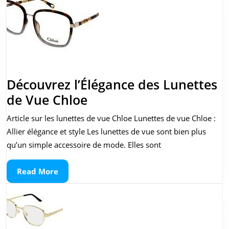
Découvrez l’Élégance des Lunettes
Découvrez
de Vue Chloe
l’Élégance
Article sur les lunettes de vue Chloe Lunettes de vue Chloe :
des
Allier élégance et style Les lunettes de vue sont bien plus
Lunettes
qu’un simple accessoire de mode. Elles sont
de
Read
Read More
Vue
More
Chloe