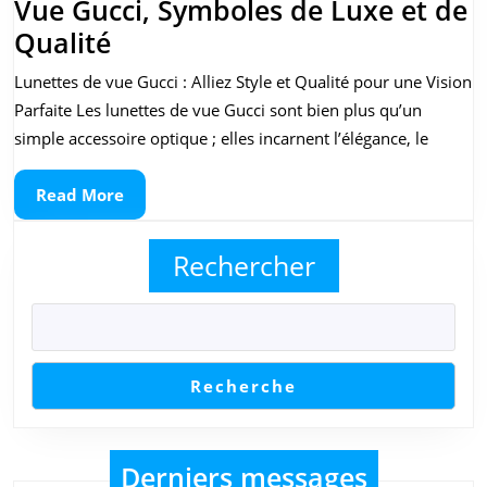
Vue Gucci, Symboles de Luxe et de
Élégance
Qualité
et
Lunettes de vue Gucci : Alliez Style et Qualité pour une Vision
Style
Parfaite Les lunettes de vue Gucci sont bien plus qu’un
:
simple accessoire optique ; elles incarnent l’élégance, le
Les
Read
Read More
Lunettes
More
de
Rechercher
Vue
Gucci,
Symboles
de
Recherche
Luxe
et
de
Derniers messages