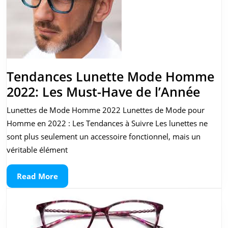
Tendances Lunette Mode Homme
Ten
2022: Les Must-Have de l’Année
Lune
Lunettes de Mode Homme 2022 Lunettes de Mode pour
Mod
Homme en 2022 : Les Tendances à Suivre Les lunettes ne
Ho
sont plus seulement un accessoire fonctionnel, mais un
2022
véritable élément
Les
Read
Read More
Must
More
Hav
de