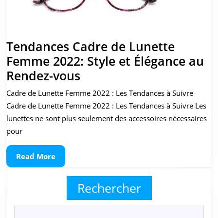
l’An
Tendances Cadre de Lunette
Femme 2022: Style et Élégance au
Tendances
Rendez-vous
Cadre
Cadre de Lunette Femme 2022 : Les Tendances à Suivre
de
Cadre de Lunette Femme 2022 : Les Tendances à Suivre Les
Lunette
lunettes ne sont plus seulement des accessoires nécessaires
Femme
pour
2022:
Read
Read More
Style
More
et
Rechercher
Élégance
au