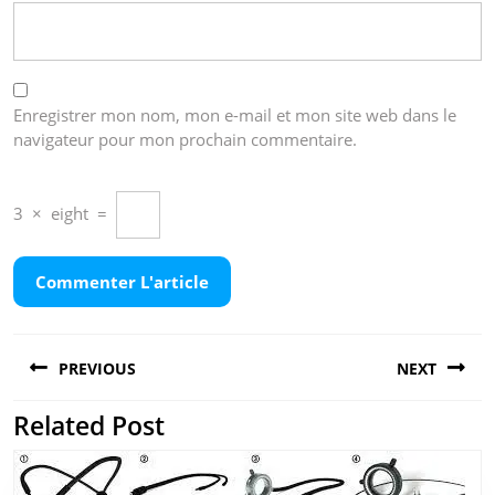
Enregistrer mon nom, mon e-mail et mon site web dans le
navigateur pour mon prochain commentaire.
3
×
eight
=
Navigation
PREVIOUS
NEXT
de
l’article
Related Post
Previous
Next
post:
post: