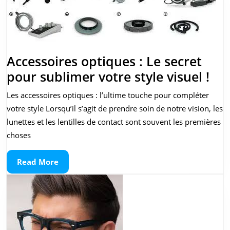
Accessoires optiques : Le secret
Acc
pour sublimer votre style visuel !
opt
Les accessoires optiques : l’ultime touche pour compléter
:
votre style Lorsqu’il s’agit de prendre soin de notre vision, les
Le
lunettes et les lentilles de contact sont souvent les premières
sec
choses
po
Read
Read More
sub
More
vot
sty
vis
!