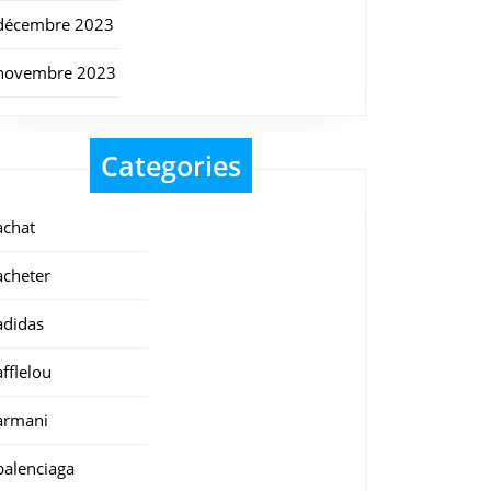
décembre 2023
novembre 2023
Categories
achat
acheter
adidas
afflelou
armani
balenciaga