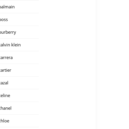
balmain
boss
burberry
calvin klein
carrera
cartier
cazal
celine
chanel
chloe