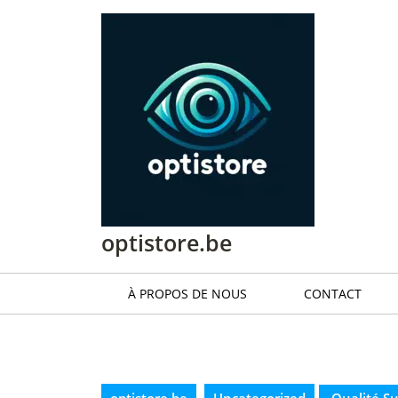
Passer
au
contenu
Passer
au
contenu
optistore.be
À PROPOS DE NOUS
CONTACT