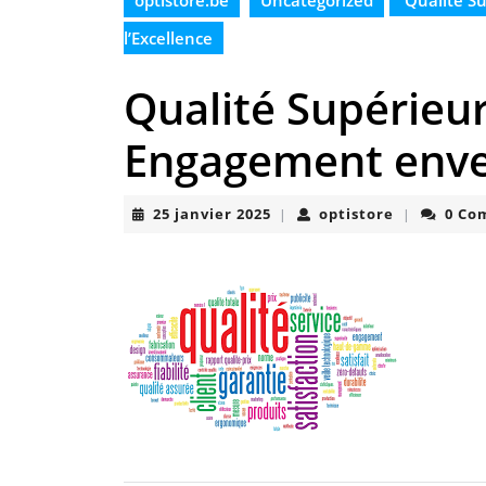
optistore.be
Uncategorized
Qualité Su
l’Excellence
Qualité Supérieur
Engagement enver
25
optistore
25 janvier 2025
optistore
0 Co
|
|
janvier
2025