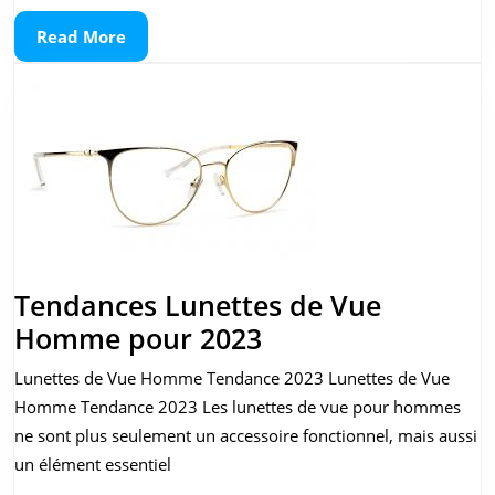
Lunettes
Read
Read More
de
More
Vue
Femme
Chanel
Tendances Lunettes de Vue
Tendances
Homme pour 2023
Lunettes
Lunettes de Vue Homme Tendance 2023 Lunettes de Vue
de
Homme Tendance 2023 Les lunettes de vue pour hommes
Vue
ne sont plus seulement un accessoire fonctionnel, mais aussi
Homme
un élément essentiel