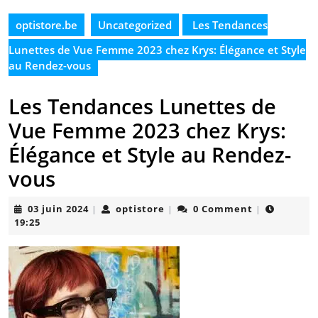
optistore.be
Uncategorized
Les Tendances
Lunettes de Vue Femme 2023 chez Krys: Élégance et Style
au Rendez-vous
Les Tendances Lunettes de
Vue Femme 2023 chez Krys:
Élégance et Style au Rendez-
vous
03
optistore
03 juin 2024
optistore
0 Comment
|
|
|
juin
19:25
2024