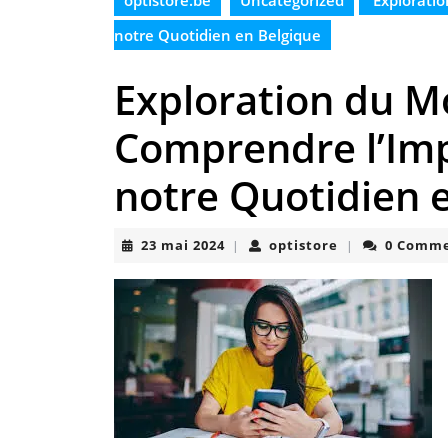
optistore.be
Uncategorized
Exploratio
notre Quotidien en Belgique
Exploration du M
Comprendre l’Imp
notre Quotidien 
23
optistore
23 mai 2024
optistore
0 Comm
|
|
mai
2024