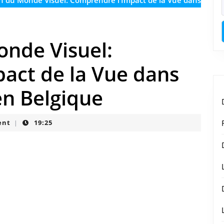
n du Monde Visuel: Comprendre l’Impact de la Vue dans
onde Visuel:
act de la Vue dans
en Belgique
ent
19:25
|