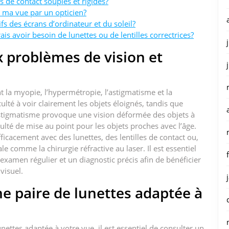
es de contact souples et rigides?
r ma vue par un opticien?
 des écrans d’ordinateur et du soleil?
is avoir besoin de lunettes ou de lentilles correctrices?
x problèmes de vision et
la myopie, l’hypermétropie, l’astigmatisme et la
ulté à voir clairement les objets éloignés, tandis que
’astigmatisme provoque une vision déformée des objets à
ficulté de mise au point pour les objets proches avec l’âge.
icacement avec des lunettes, des lentilles de contact ou,
le comme la chirurgie réfractive au laser. Il est essentiel
examen régulier et un diagnostic précis afin de bénéficier
visuel.
e paire de lunettes adaptée à
ettes adaptée à votre vue, il est essentiel de consulter un