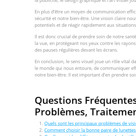
la publicité, le design graphique et l’art visuel j
En plus d’être un moyen de communication effica
sécurité et notre bien-être. Une vision claire nou
potentiels et de réagir rapidement aux situation
Il est donc crucial de prendre soin de notre san
la vue, en protégeant nos yeux contre les rayons
des pauses régulières devant les écrans.
En conclusion, le sens visuel joue un rôle vital
le monde qui nous entoure, de communiquer effic
notre bien-être. Il est important d’en prendre so
Questions Fréquentes 
Problèmes, Traitemen
Quels sont les principaux problèmes de visi
Comment choisir la bonne paire de lunette