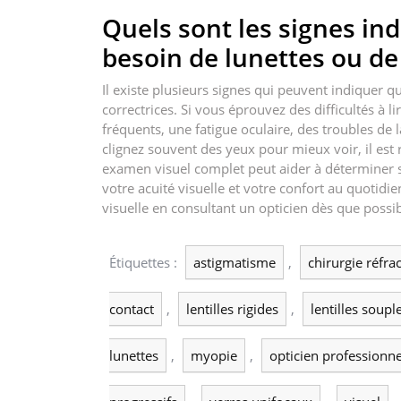
Quels sont les signes ind
besoin de lunettes ou de 
Il existe plusieurs signes qui peuvent indiquer q
correctrices. Si vous éprouvez des difficultés à l
fréquents, une fatigue oculaire, des troubles de 
clignez souvent des yeux pour mieux voir, il es
examen visuel complet peut aider à déterminer s
votre acuité visuelle et votre confort au quotidi
visuelle en consultant un opticien dès que possib
Étiquettes :
astigmatisme
,
chirurgie réfrac
contact
,
lentilles rigides
,
lentilles soupl
lunettes
,
myopie
,
opticien professionne