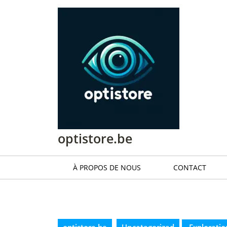
Passer
au
contenu
Passer
au
contenu
optistore.be
À PROPOS DE NOUS
CONTACT