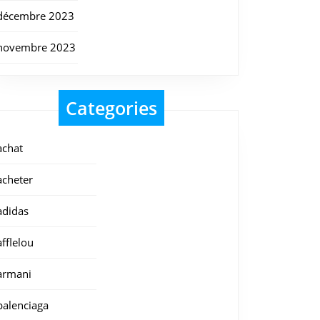
décembre 2023
novembre 2023
Categories
achat
acheter
adidas
afflelou
armani
balenciaga