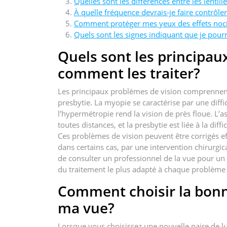
Quelles sont les différences entre les lentill
À quelle fréquence devrais-je faire contrôle
Comment protéger mes yeux des effets nocifs
Quels sont les signes indiquant que je pourra
Quels sont les principau
comment les traiter?
Les principaux problèmes de vision comprennent 
presbytie. La myopie se caractérise par une diffic
l’hypermétropie rend la vision de près floue. L
toutes distances, et la presbytie est liée à la dif
Ces problèmes de vision peuvent être corrigés eff
dans certains cas, par une intervention chirurgica
de consulter un professionnel de la vue pour un 
du traitement le plus adapté à chaque problème 
Comment choisir la bonn
ma vue?
Lorsque vous choisissez une nouvelle paire de lun