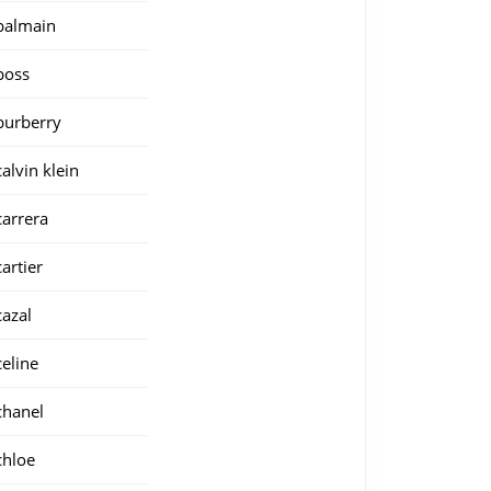
balmain
boss
burberry
calvin klein
carrera
cartier
cazal
celine
chanel
chloe