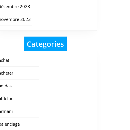
décembre 2023
novembre 2023
Categories
achat
acheter
adidas
afflelou
armani
balenciaga