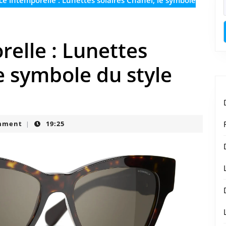
e intemporelle : Lunettes solaires Chanel, le symbole
elle : Lunettes
le symbole du style
mment
19:25
|