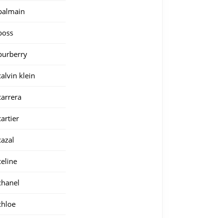
balmain
boss
burberry
calvin klein
carrera
cartier
cazal
celine
chanel
chloe