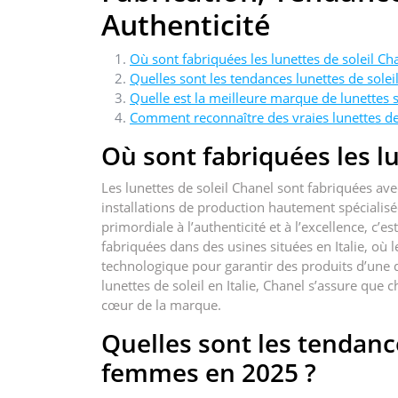
Authenticité
Où sont fabriquées les lunettes de soleil Ch
Quelles sont les tendances lunettes de sol
Quelle est la meilleure marque de lunettes s
Comment reconnaître des vraies lunettes de 
Où sont fabriquées les lu
Les lunettes de soleil Chanel sont fabriquées ave
installations de production hautement spéciali
primordiale à l’authenticité et à l’excellence, c’es
fabriquées dans des usines situées en Italie, où l
technologique pour garantir des produits d’une q
lunettes de soleil en Italie, Chanel s’assure que c
cœur de la marque.
Quelles sont les tendanc
femmes en 2025 ?