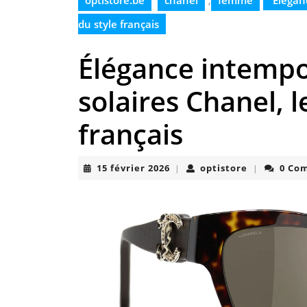
optistore.be
chanel
,
femme
Éléganc
du style français
Élégance intempor
solaires Chanel, 
français
15
optistore
15 février 2026
optistore
0 Co
|
|
février
2026