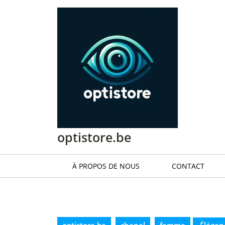
Passer
au
contenu
Passer
au
contenu
optistore.be
À PROPOS DE NOUS
CONTACT