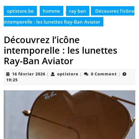
optistore.be
homme
,
ray ban
Découvrez l’icône
intemporelle : les lunettes Ray-Ban Aviator
Découvrez l’icône
intemporelle : les lunettes
Ray-Ban Aviator
16
optistore
16 février 2026
optistore
0 Comment
|
|
|
février
19:25
2026