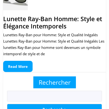
L’élégance
intemporell
au
Lunette Ray-Ban Homme: Style et
féminin
Lunette
Élégance Intemporels
Ray-
Lunettes Ray-Ban pour Homme: Style et Qualité Inégalés
Ban
Lunettes Ray-Ban pour Homme: Style et Qualité Inégalés Les
Homme:
lunettes Ray-Ban pour homme sont devenues un symbole
Style
intemporel de style et de
et
Read
Read More
Élégance
More
Intemporels
Rechercher