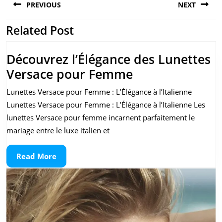
PREVIOUS
NEXT
de
l’article
Related Post
Previous
Next
post:
post:
Découvrez l’Élégance des Lunettes
Découvrez
Versace pour Femme
l’Élégance
Lunettes Versace pour Femme : L’Élégance à l’Italienne
des
Lunettes Versace pour Femme : L’Élégance à l’Italienne Les
Lunettes
lunettes Versace pour femme incarnent parfaitement le
Versace
mariage entre le luxe italien et
pour
Read
Read More
Femme
More