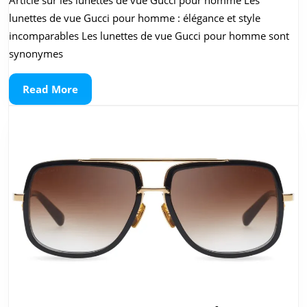
des
lunettes de vue Gucci pour homme : élégance et style
Lunettes
incomparables Les lunettes de vue Gucci pour homme sont
de
synonymes
Vue
Read
Read More
Gucci
More
pour
Homme