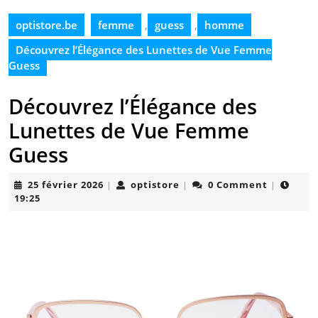
optistore.be
femme
,
guess
,
homme
Découvrez l’Élégance des Lunettes de Vue Femme
Guess
Découvrez l’Élégance des
Lunettes de Vue Femme
Guess
25
optistore
25 février 2026
optistore
0 Comment
|
|
|
février
19:25
2026