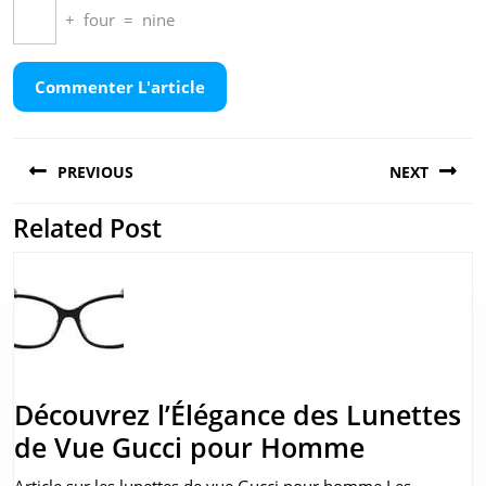
+
four
=
nine
Navigation
PREVIOUS
NEXT
de
l’article
Related Post
Previous
Next
post:
post:
Découvrez l’Élégance des Lunettes
Découvre
de Vue Gucci pour Homme
l’Éléganc
Article sur les lunettes de vue Gucci pour homme Les