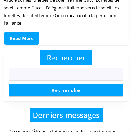
des
soleil femme Gucci : l’élégance italienne sous le soleil Les
Lunettes
lunettes de soleil femme Gucci incarnent à la perfection
de
l’alliance
Soleil
Read
Read More
Femme
More
Gucci
Rechercher
Recherche
Derniers messages
Découvrez l’Élégance Intemporelle des Lunettes pour