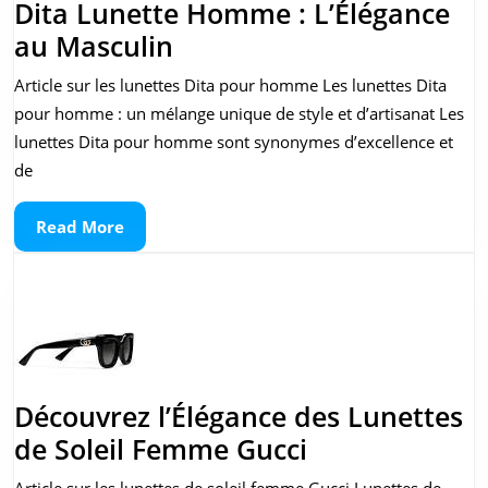
Dita Lunette Homme : L’Élégance
Dita
au Masculin
Lunette
Article sur les lunettes Dita pour homme Les lunettes Dita
Homme
pour homme : un mélange unique de style et d’artisanat Les
:
lunettes Dita pour homme sont synonymes d’excellence et
L’Élégance
de
au
Read
Read More
Masculin
More
Découvrez l’Élégance des Lunettes
Découvrez
de Soleil Femme Gucci
l’Élégance
Article sur les lunettes de soleil femme Gucci Lunettes de