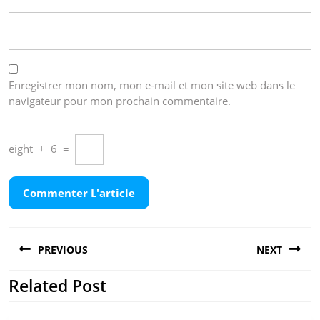
Enregistrer mon nom, mon e-mail et mon site web dans le
navigateur pour mon prochain commentaire.
eight
+
6
=
Navigation
PREVIOUS
NEXT
de
l’article
Related Post
Previous
Next
post:
post: