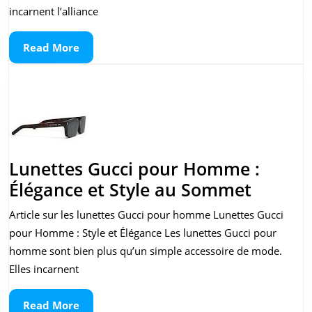
Superdry
incarnent l’alliance
pour
Read
Read More
un
More
Style
Incomparable
Lunettes Gucci pour Homme :
Lunett
Élégance et Style au Sommet
Gucci
Article sur les lunettes Gucci pour homme Lunettes Gucci
pour
pour Homme : Style et Élégance Les lunettes Gucci pour
Homm
homme sont bien plus qu’un simple accessoire de mode.
:
Elles incarnent
Élégan
Read
Read More