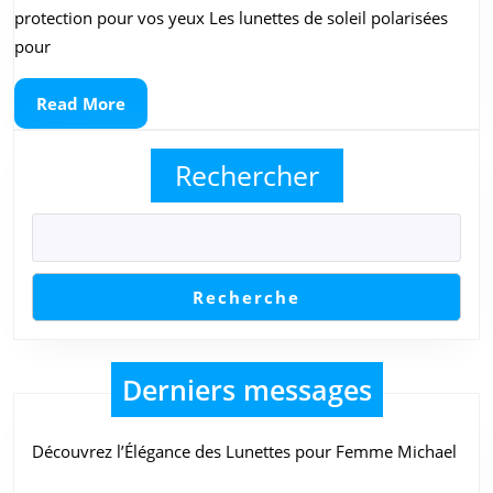
:
protection pour vos yeux Les lunettes de soleil polarisées
Lunettes
pour
de
Read
Read More
Soleil
More
Homme
Rechercher
Polarisées
pour
un
Style
Recherche
Assuré
Derniers messages
Découvrez l’Élégance des Lunettes pour Femme Michael