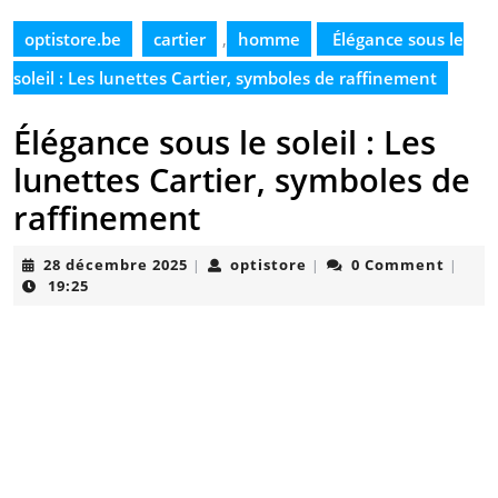
optistore.be
cartier
,
homme
Élégance sous le
soleil : Les lunettes Cartier, symboles de raffinement
Élégance sous le soleil : Les
lunettes Cartier, symboles de
raffinement
28
optistore
28 décembre 2025
optistore
0 Comment
|
|
|
décembre
19:25
2025