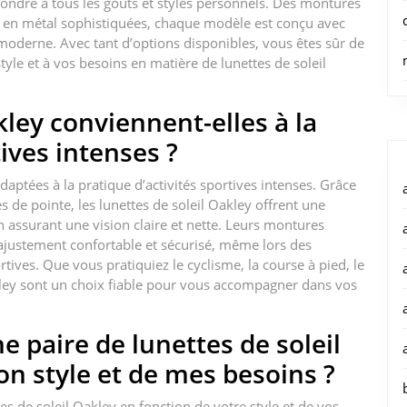
ndre à tous les goûts et styles personnels. Des montures
 en métal sophistiquées, chaque modèle est conçu avec
e moderne. Avec tant d’options disponibles, vous êtes sûr de
tyle et à vos besoins en matière de lunettes de soleil
kley conviennent-elles à la
tives intenses ?
daptées à la pratique d’activités sportives intenses. Grâce
 de pointe, les lunettes de soleil Oakley offrent une
n assurant une vision claire et nette. Leurs montures
 ajustement confortable et sécurisé, même lors des
ves. Que vous pratiquiez le cyclisme, la course à pied, le
Oakley sont un choix fiable pour vous accompagner dans vos
 paire de lunettes de soleil
n style et de mes besoins ?
s de soleil Oakley en fonction de votre style et de vos