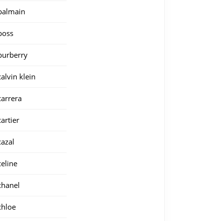
balmain
boss
burberry
calvin klein
carrera
cartier
cazal
celine
chanel
chloe