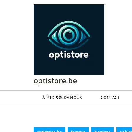
Passer
au
contenu
Passer
au
contenu
optistore.be
À PROPOS DE NOUS
CONTACT