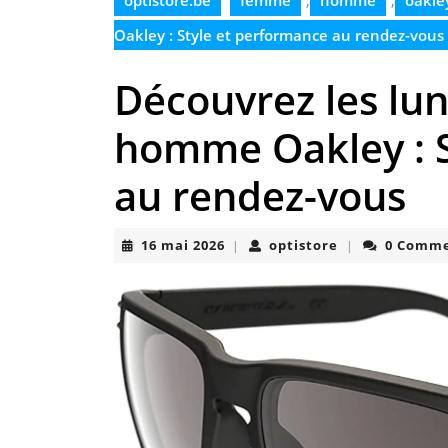
optistore.be
femme
,
homme
,
oakle
Oakley : Style et performance au rendez-vous
Découvrez les lun
homme Oakley : S
au rendez-vous
16
optistore
16 mai 2026
optistore
0 Comm
|
|
mai
2026