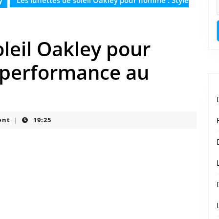
y
Les lunettes de soleil Oakley pour homme : Style
oleil Oakley pour
 performance au
ent
19:25
|