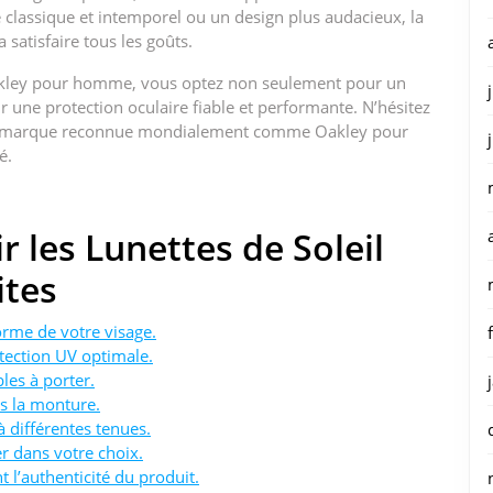
 classique et intemporel ou un design plus audacieux, la
satisfaire tous les goûts.
 Oakley pour homme, vous optez non seulement pour un
 une protection oculaire fiable et performante. N’hésitez
d’une marque reconnue mondialement comme Oakley pour
é.
r les Lunettes de Soleil
tes
orme de votre visage.
tection UV optimale.
les à porter.
ns la monture.
à différentes tenues.
er dans votre choix.
t l’authenticité du produit.