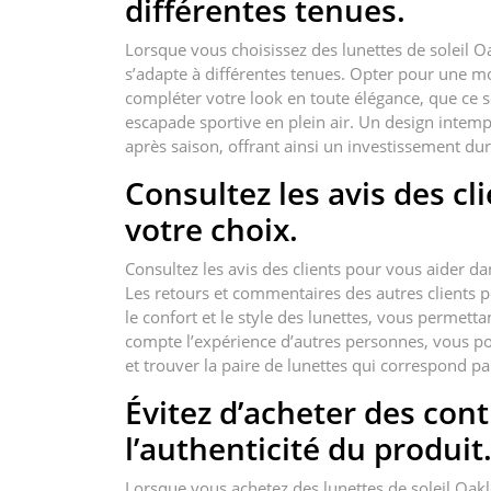
différentes tenues.
Lorsque vous choisissez des lunettes de soleil 
s’adapte à différentes tenues. Opter pour une m
compléter votre look en toute élégance, que ce s
escapade sportive en plein air. Un design intemp
après saison, offrant ainsi un investissement dur
Consultez les avis des cl
votre choix.
Consultez les avis des clients pour vous aider d
Les retours et commentaires des autres clients p
le confort et le style des lunettes, vous permett
compte l’expérience d’autres personnes, vous po
et trouver la paire de lunettes qui correspond p
Évitez d’acheter des cont
l’authenticité du produit
Lorsque vous achetez des lunettes de soleil Oakl