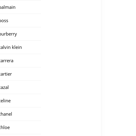
balmain
boss
burberry
calvin klein
carrera
cartier
cazal
celine
chanel
chloe