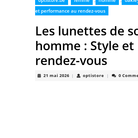
optistore.be
femme
,
homme
,
oakle
et performance au rendez-vous
Les lunettes de s
homme : Style et
rendez-vous
21
optistore
21 mai 2026
optistore
0 Comm
|
|
mai
2026