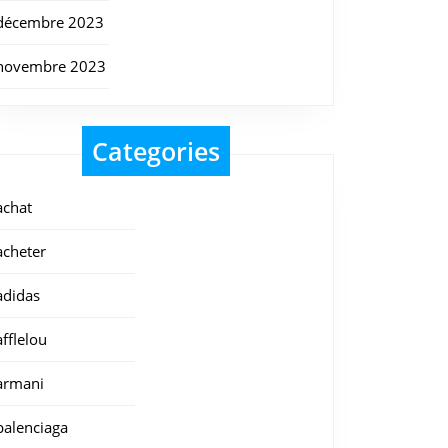
décembre 2023
novembre 2023
Categories
achat
acheter
adidas
afflelou
armani
balenciaga