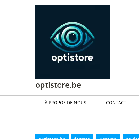
Passer
au
contenu
Passer
au
contenu
optistore.be
À PROPOS DE NOUS
CONTACT