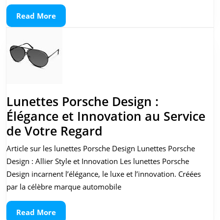
de
Read
Read More
Soleil
More
de
Luxe
pour
Homme
Lunettes Porsche Design :
Élégance et Innovation au Service
Lunettes
de Votre Regard
Porsche
Article sur les lunettes Porsche Design Lunettes Porsche
Design
Design : Allier Style et Innovation Les lunettes Porsche
:
Design incarnent l’élégance, le luxe et l’innovation. Créées
Élégance
par la célèbre marque automobile
et
Read
Read More
Innovation