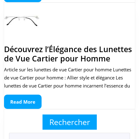
More
au
Service
de
Votre
Regard
Découvrez l’Élégance des Lunettes
Découv
de Vue Cartier pour Homme
l’Éléga
Article sur les lunettes de vue Cartier pour homme Lunettes
des
de vue Cartier pour homme : Allier style et élégance Les
Lunette
lunettes de vue Cartier pour homme incarnent l’essence du
de
Read
Read More
Vue
More
Cartier
Rechercher
pour
Homm