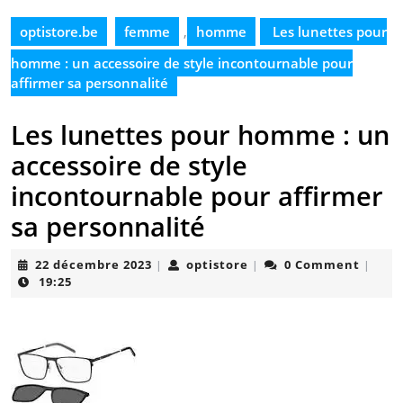
optistore.be
femme
,
homme
Les lunettes pour
homme : un accessoire de style incontournable pour
affirmer sa personnalité
Les lunettes pour homme : un
accessoire de style
incontournable pour affirmer
sa personnalité
22
optistore
22 décembre 2023
optistore
0 Comment
|
|
|
décembre
19:25
2023