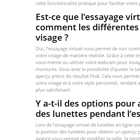
cette fonctionnalité pratique pour faciliter votre
Est-ce que l’essayage vi
comment les différentes
visage ?
Oui, l’essayage virtuel vous permet de voir comm
votre visage de manière réaliste. Grâce à cette
vous-même ou utiliser votre webcam pour essaye
montures. Vous avez la possibilité d’ajuster la tai
aperçu précis du résultat final. Cela vous perme
votre visage et à votre style personnel, rendant a
plus satisfaisant.
Y a-t-il des options pour a
des lunettes pendant l’es
Lors de l’essayage virtuel de lunettes en ligne sur
la position des lunettes pour obtenir un aperçu p
avancé vous permet de modifier la taille, la posit