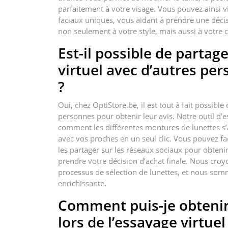
parfaitement à votre visage. Vous pouvez ainsi 
faciaux uniques, vous aidant à prendre une décisi
non seulement à votre style, mais aussi à votre c
Est-il possible de partag
virtuel avec d’autres per
?
Oui, chez OptiStore.be, il est tout à fait possibl
personnes pour obtenir leur avis. Notre outil d’
comment les différentes montures de lunettes s’a
avec vos proches en un seul clic. Vous pouvez fa
les partager sur les réseaux sociaux pour obteni
prendre votre décision d’achat finale. Nous croy
processus de sélection de lunettes, et nous somm
enrichissante.
Comment puis-je obtenir
lors de l’essayage virtuel