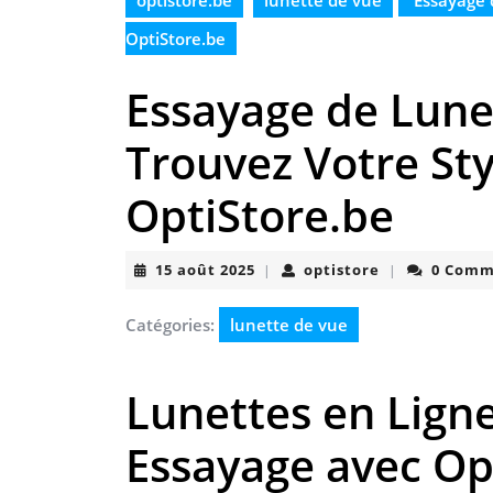
optistore.be
lunette de vue
Essayage d
OptiStore.be
Essayage de Lunet
Trouvez Votre Sty
OptiStore.be
15
optistore
15 août 2025
optistore
0 Comm
|
|
août
2025
Catégories:
lunette de vue
Lunettes en Ligne 
Essayage avec Op