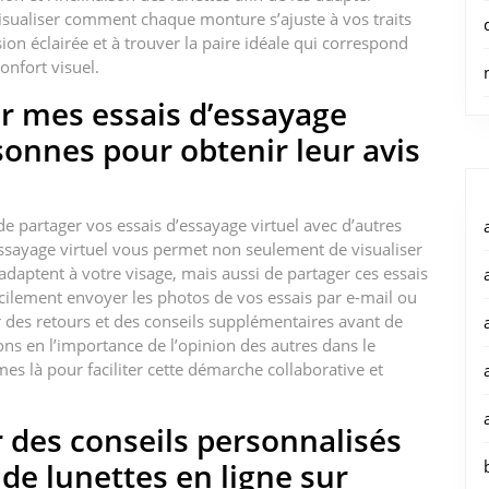
visualiser comment chaque monture s’ajuste à vos traits
on éclairée et à trouver la paire idéale qui correspond
onfort visuel.
er mes essais d’essayage
sonnes pour obtenir leur avis
e de partager vos essais d’essayage virtuel avec d’autres
essayage virtuel vous permet non seulement de visualiser
daptent à votre visage, mais aussi de partager ces essais
cilement envoyer les photos de vos essais par e-mail ou
r des retours et des conseils supplémentaires avant de
ons en l’importance de l’opinion des autres dans le
es là pour faciliter cette démarche collaborative et
 des conseils personnalisés
 de lunettes en ligne sur