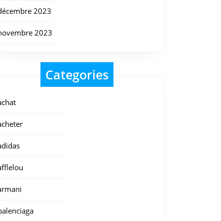
décembre 2023
novembre 2023
Categories
achat
acheter
adidas
afflelou
armani
balenciaga