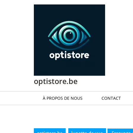
Passer
au
contenu
Passer
au
contenu
optistore.be
À PROPOS DE NOUS
CONTACT