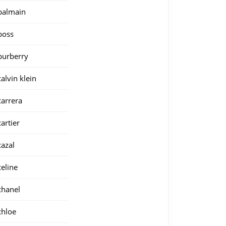
balmain
boss
burberry
calvin klein
carrera
cartier
cazal
celine
chanel
chloe