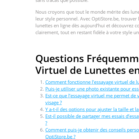
sans tracas que possible.
Nous croyons que tout le monde mérite des lunet
leur style personnel. Avec OptiStore.be, trouver 
lunettes en ligne dès aujourd’hui et découvrez
clairement, tout en restant fidèle à votre style u
Questions Fréquemme
Virtuel de Lunettes e
Comment fonctionne l’essayage virtuel de lu
Puis-je utiliser une photo existante pour ess
Est-ce que l’essayage virtuel me permet de
visage ?
Y a-t-il des options pour ajuster la taille et 
Est-il possible de partager mes essais d’ess
?
Comment puis-je obtenir des conseils personn
OptiStore.be ?