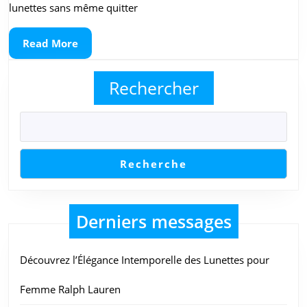
ligne
lunettes sans même quitter
avec
Read
Read More
une
More
photo
Rechercher
:
une
nouvelle
expérience
Recherche
d’achat
pratique
et
Derniers messages
personnalisée
Découvrez l’Élégance Intemporelle des Lunettes pour
Femme Ralph Lauren