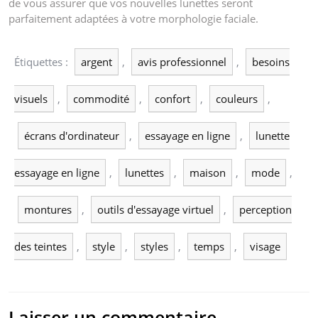
de vous assurer que vos nouvelles lunettes seront
parfaitement adaptées à votre morphologie faciale.
Étiquettes :
argent
,
avis professionnel
,
besoins
visuels
,
commodité
,
confort
,
couleurs
,
écrans d'ordinateur
,
essayage en ligne
,
lunette
essayage en ligne
,
lunettes
,
maison
,
mode
,
montures
,
outils d'essayage virtuel
,
perception
des teintes
,
style
,
styles
,
temps
,
visage
Laisser un commentaire