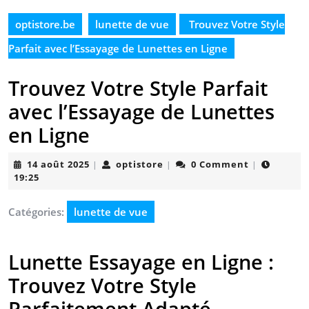
optistore.be
lunette de vue
Trouvez Votre Style
Parfait avec l’Essayage de Lunettes en Ligne
Trouvez Votre Style Parfait
avec l’Essayage de Lunettes
en Ligne
14
optistore
14 août 2025
optistore
0 Comment
|
|
|
août
19:25
2025
Catégories:
lunette de vue
Lunette Essayage en Ligne :
Trouvez Votre Style
Parfaitement Adapté