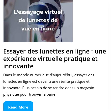
Votre
Style
Parfait
avec
OptiStore.be
Essayer des lunettes en ligne : une
expérience virtuelle pratique et
Essayer
innovante
des
Dans le monde numérique d’aujourd’hui, essayer des
lunettes
lunettes en ligne est devenu une réalité pratique et
en
innovante. Plus besoin de se rendre dans un magasin
ligne
physique pour trouver la paire
:
Read
Read More
une