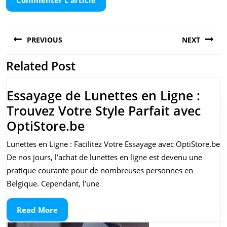
Navigation
PREVIOUS
NEXT
de
l’article
Related Post
Previous
Next
post:
post:
Essayage de Lunettes en Ligne :
Trouvez Votre Style Parfait avec
Essayage
OptiStore.be
de
Lunettes en Ligne : Facilitez Votre Essayage avec OptiStore.be
Lunettes
De nos jours, l’achat de lunettes en ligne est devenu une
en
pratique courante pour de nombreuses personnes en
Ligne
Belgique. Cependant, l’une
:
Read
Read More
Trouvez
More