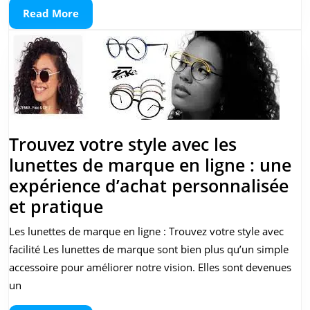
claire
Read
Read More
pour
More
une
meilleure
qualité
de
vie
Trouvez votre style avec les
lunettes de marque en ligne : une
expérience d’achat personnalisée
Trouvez
et pratique
votre
Les lunettes de marque en ligne : Trouvez votre style avec
style
facilité Les lunettes de marque sont bien plus qu’un simple
avec
accessoire pour améliorer notre vision. Elles sont devenues
les
un
lunettes