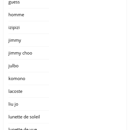
guess
homme
izipizi
jimmy
jimmy choo
julbo
komono
lacoste
liu jo
lunette de soleil
lunette de vue