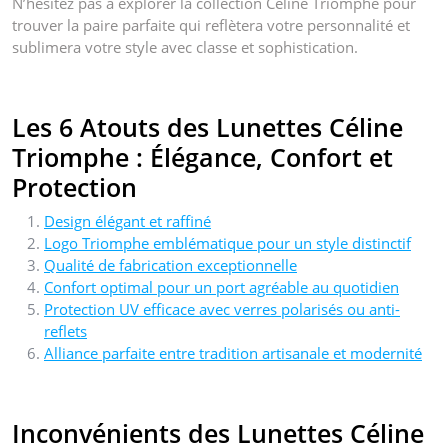
N’hésitez pas à explorer la collection Celine Triomphe pour
trouver la paire parfaite qui reflètera votre personnalité et
sublimera votre style avec classe et sophistication.
Les 6 Atouts des Lunettes Céline
Triomphe : Élégance, Confort et
Protection
Design élégant et raffiné
Logo Triomphe emblématique pour un style distinctif
Qualité de fabrication exceptionnelle
Confort optimal pour un port agréable au quotidien
Protection UV efficace avec verres polarisés ou anti-
reflets
Alliance parfaite entre tradition artisanale et modernité
Inconvénients des Lunettes Céline