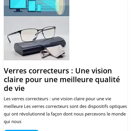
Center:
Découvrez
les
Dernières
Nouveautés
Verres correcteurs : Une vision
claire pour une meilleure qualité
Verres
de vie
correcteurs
Les verres correcteurs : une vision claire pour une vie
:
meilleure Les verres correcteurs sont des dispositifs optiques
Une
qui ont révolutionné la façon dont nous percevons le monde
vision
qui nous