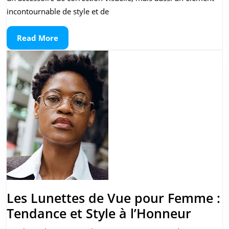
pou
incontournable de style et de
Ho
Read
Read More
en
More
Ten
pou
202
Les Lunettes de Vue pour Femme :
Les
Tendance et Style à l’Honneur
Lunet