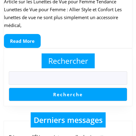
Article sur les Lunettes de Vue pour Femme Tendance
de
Lunettes de Vue pour Femme : Allier Style et Confort Les
Vue
lunettes de vue ne sont plus simplement un accessoire
pour
médical,
Femm
Read
Read More
:
More
Tenda
Rechercher
et
Style
à
l’Hon
Recherche
Derniers messages