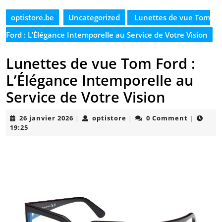
optistore.be
Uncategorized
Lunettes de vue Tom
Ford : L’Élégance Intemporelle au Service de Votre Vision
Lunettes de vue Tom Ford :
L’Élégance Intemporelle au
Service de Votre Vision
26
optistore
26 janvier 2026
optistore
0 Comment
|
|
|
janvier
19:25
2026