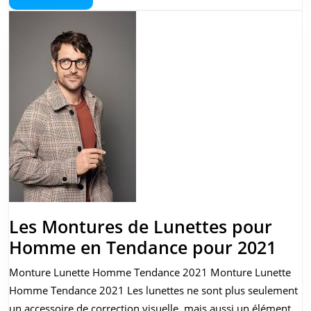
More
de
Vue
pour
un
Style
Moderne
et
Confortable
Les Montures de Lunettes pour
Les
Homme en Tendance pour 2021
Mon
Monture Lunette Homme Tendance 2021 Monture Lunette
de
Homme Tendance 2021 Les lunettes ne sont plus seulement
Lun
un accessoire de correction visuelle, mais aussi un élément