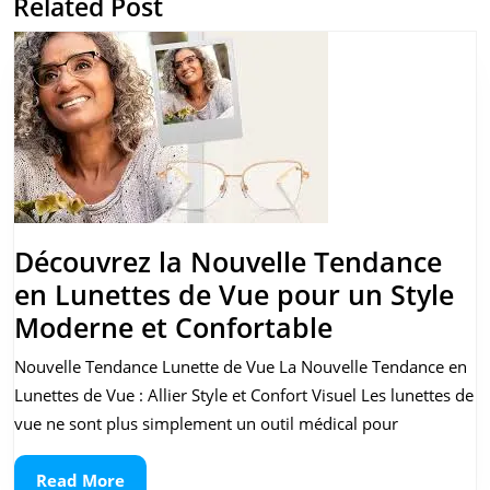
Related Post
Previous
Next
post:
post:
Découvrez la Nouvelle Tendance
en Lunettes de Vue pour un Style
Découvrez
Moderne et Confortable
la
Nouvelle Tendance Lunette de Vue La Nouvelle Tendance en
Nouvelle
Lunettes de Vue : Allier Style et Confort Visuel Les lunettes de
Tendance
vue ne sont plus simplement un outil médical pour
en
Read
Read More
Lunettes